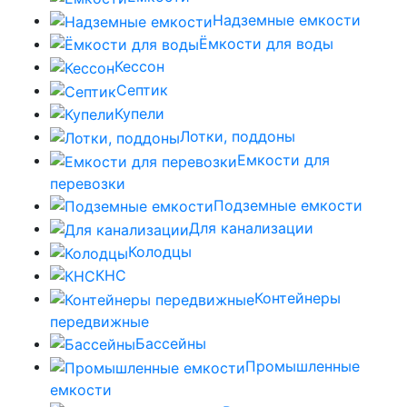
Надземные емкости
Ёмкости для воды
Кессон
Септик
Купели
Лотки, поддоны
Емкости для
перевозки
Подземные емкости
Для канализации
Колодцы
КНС
Контейнеры
передвижные
Бассейны
Промышленные
емкости