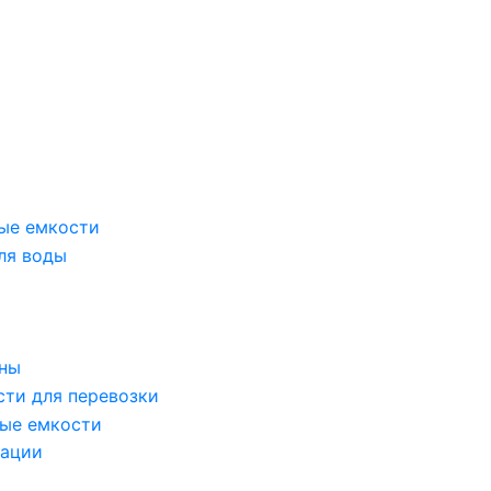
ые емкости
ля воды
оны
сти для перевозки
ые емкости
зации