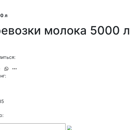
0 л
ревозки молока 5000 л
иться:
нг:
35
о: