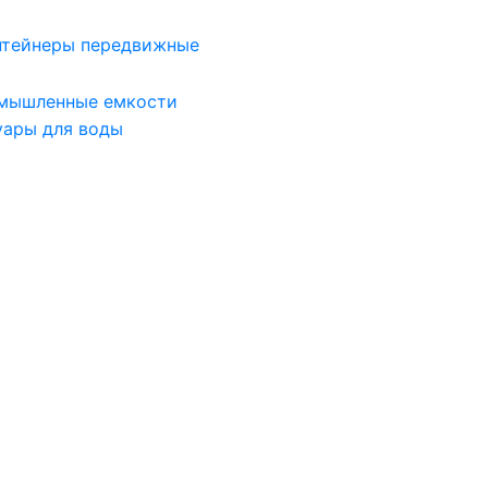
нтейнеры передвижные
мышленные емкости
уары для воды