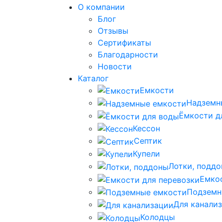
О компании
Блог
Отзывы
Сертификаты
Благодарности
Новости
Каталог
Емкости
Надземн
Ёмкости д
Кессон
Септик
Купели
Лотки, подд
Емко
Подземн
Для канали
Колодцы