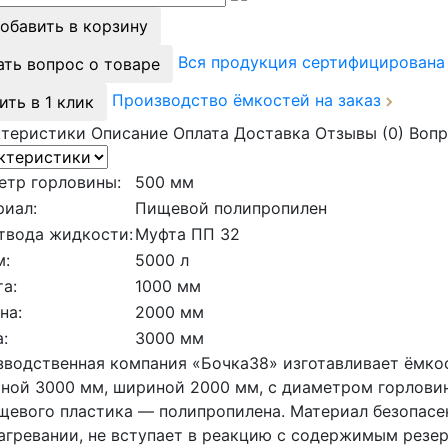
обавить в корзину
Вся продукция сертифицирован
ать вопрос о товаре
Производство ёмкостей на заказ
ить в 1 клик
ктеристики
Описание
Оплата
Доставка
Отзывы (0)
Вопр
етр горловины:
500 мм
риал:
Пищевой полипропилен
твода жидкости:
Муфта ПП 32
м:
5000 л
а:
1000 мм
на:
2000 мм
:
3000 мм
водственная компания «Бочка38» изготавливает ёмко
иной 3000 мм, шириной 2000 мм, с диаметром горлови
щевого пластика — полипропилена. Материал безопасе
агревании, не вступает в реакцию с содержимым резер