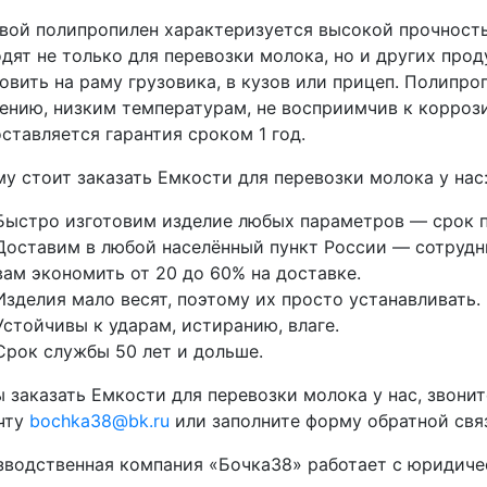
ой полипропилен характеризуется высокой прочность
дят не только для перевозки молока, но и других про
овить на раму грузовика, в кузов или прицеп. Полипр
ению, низким температурам, не восприимчив к корроз
ставляется гарантия сроком 1 год.
у стоит заказать Емкости для перевозки молока у нас
Быстро изготовим изделие любых параметров — срок п
Доставим в любой населённый пункт России — сотрудни
вам экономить от 20 до 60% на доставке.
Изделия мало весят, поэтому их просто устанавливать.
Устойчивы к ударам, истиранию, влаге.
Срок службы 50 лет и дольше.
 заказать Емкости для перевозки молока у нас, звони
чту
bochka38@bk.ru
или заполните форму обратной связ
водственная компания «Бочка38» работает с юридиче