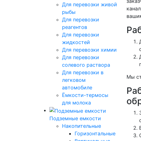
заказ
Для перевозки живой
канал
рыбы
вашим
Для перевозки
реагентов
Ра
Для перевозки
жидкостей
Для перевозки химии
Для перевозки
солевого раствора
Для перевозки в
Мы ст
легковом
автомобиле
Ра
Ёмкости-термосы
об
для молока
Подземные емкости
Накопительные
Горизонтальные
Вертикальные