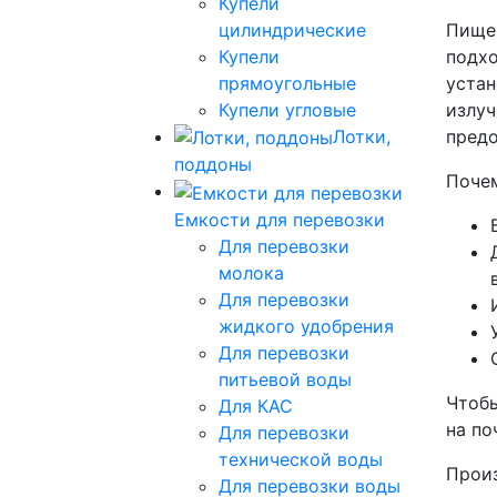
Купели
цилиндрические
Пищев
Купели
подхо
прямоугольные
устан
Купели угловые
излуч
Лотки,
предо
поддоны
Почем
Емкости для перевозки
Для перевозки
молока
Для перевозки
жидкого удобрения
Для перевозки
питьевой воды
Чтобы
Для КАС
на по
Для перевозки
технической воды
Произ
Для перевозки воды