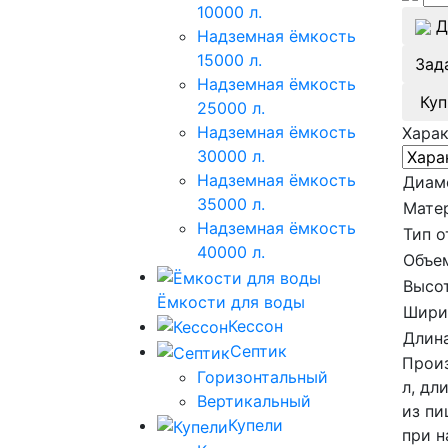
10000 л.
Д
Надземная ёмкость
15000 л.
Зад
Надземная ёмкость
Куп
25000 л.
Надземная ёмкость
Хара
30000 л.
Надземная ёмкость
Диам
35000 л.
Мате
Надземная ёмкость
Тип о
40000 л.
Объе
Высот
Ёмкости для воды
Шири
Кессон
Длина
Септик
Произ
Горизонтальный
л, дл
Вертикальный
из пи
Купели
при н