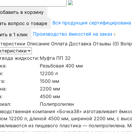
обавить в корзину
Вся продукция сертифицирован
ать вопрос о товаре
Производство ёмкостей на заказ
ить в 1 клик
ктеристики
Описание
Оплата
Доставка
Отзывы (0)
Вопр
твода жидкости:
Муфта ПП 32
ка:
Резьбовая 400 мм
м:
12200 л
а:
1500 мм
на:
2200 мм
:
4500 мм
риал:
Полипропилен
водственная компания «Бочка38» изготавливает ёмко
ом 12200 л, длиной 4500 мм, шириной 2200 мм, с высо
авливаются из пищевого пластика — полипропилена. М