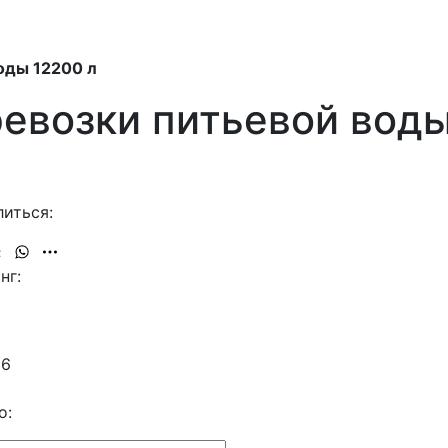
оды 12200 л
ревозки питьевой воды
иться:
нг:
36
о: