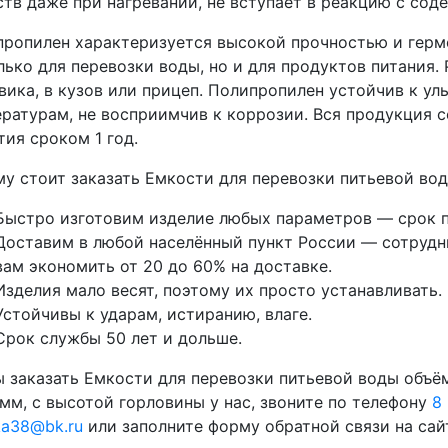
тв даже при нагревании, не вступает в реакцию с со
ропилен характеризуется высокой прочностью и герм
лько для перевозки воды, но и для продуктов питания
вика, в кузов или прицеп. Полипропилен устойчив к у
ратурам, не восприимчив к коррозии. Вся продукция 
тия сроком 1 год.
у стоит заказать Емкости для перевозки питьевой вод
Быстро изготовим изделие любых параметров — срок п
Доставим в любой населённый пункт России — сотрудни
вам экономить от 20 до 60% на доставке.
Изделия мало весят, поэтому их просто устанавливать.
Устойчивы к ударам, истиранию, влаге.
Срок службы 50 лет и дольше.
 заказать Емкости для перевозки питьевой воды объё
мм, с высотой горловины у нас, звоните по телефону
8
ka38@bk.ru
или заполните форму обратной связи на сай