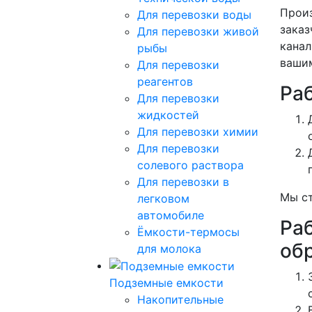
Произ
Для перевозки воды
заказ
Для перевозки живой
канал
рыбы
вашим
Для перевозки
реагентов
Ра
Для перевозки
жидкостей
Для перевозки химии
Для перевозки
солевого раствора
Для перевозки в
Мы ст
легковом
автомобиле
Ра
Ёмкости-термосы
об
для молока
Подземные емкости
Накопительные