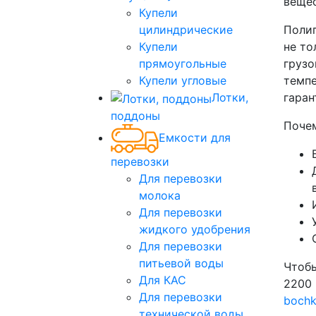
вещес
Купели
цилиндрические
Полип
Купели
не то
прямоугольные
грузо
Купели угловые
темпе
Лотки,
гаран
поддоны
Почем
Емкости для
перевозки
Для перевозки
молока
Для перевозки
жидкого удобрения
Для перевозки
питьевой воды
Чтобы
Для КАС
2200 
Для перевозки
boch
технической воды