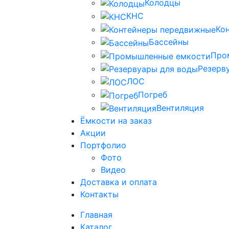
Колодцы
КНС
Ко
Бассейны
Про
Резерв
ЛОС
Погреб
Вентиляция
Ёмкости на заказ
Акции
Портфолио
Фото
Видео
Доставка и оплата
Контакты
Главная
Каталог