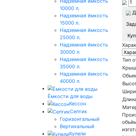
Надземная ёмкость
10000 л.
Д
Надземная ёмкость
15000 л.
Зад
Надземная ёмкость
Куп
25000 л.
Надземная ёмкость
Хара
30000 л.
Надземная ёмкость
Тип о
35000 л.
Крыш
Надземная ёмкость
Объе
40000 л.
Высот
Шири
Ёмкости для воды
Длина
Кессон
Мате
Септик
Произ
Горизонтальный
объём
Вертикальный
изгот
Купели