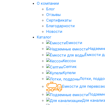
О компании
Блог
Отзывы
Сертификаты
Благодарности
Новости
Каталог
Емкости
Надземн
Ёмкости д
Кессон
Септик
Купели
Лотки, подд
Емкости для перевозк
Подземн
Для канали