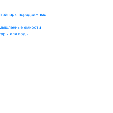
нтейнеры передвижные
мышленные емкости
уары для воды