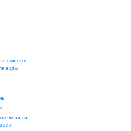
ые емкости
ля воды
оны
и
ые емкости
зации