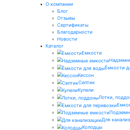
О компании
Блог
Отзывы
Сертификаты
Благодарности
Новости
Каталог
Емкости
Надземн
Ёмкости д
Кессон
Септик
Купели
Лотки, подд
Емко
Подземн
Для канали
Колодцы