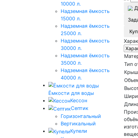
10000 л.
Д
Надземная ёмкость
15000 л.
Зад
Надземная ёмкость
Куп
25000 л.
Надземная ёмкость
Хара
30000 л.
Надземная ёмкость
Мате
35000 л.
Тип о
Надземная ёмкость
Крыш
40000 л.
Объе
Высот
Ёмкости для воды
Шири
Кессон
Длина
Септик
Произ
Горизонтальный
объём
Вертикальный
изгот
Купели
вещес