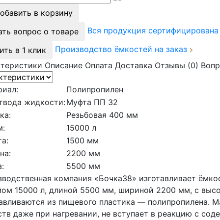
обавить в корзину
Вся продукция сертифицирован
ать вопрос о товаре
Производство ёмкостей на заказ
ить в 1 клик
ктеристики
Описание
Оплата
Доставка
Отзывы (0)
Вопр
риал:
Полипропилен
твода жидкости:
Муфта ПП 32
ка:
Резьбовая 400 мм
м:
15000 л
а:
1500 мм
на:
2200 мм
:
5500 мм
водственная компания «Бочка38» изготавливает ёмко
ом 15000 л, длиной 5500 мм, шириной 2200 мм, с высо
авливаются из пищевого пластика — полипропилена. М
тв даже при нагревании, не вступает в реакцию с со