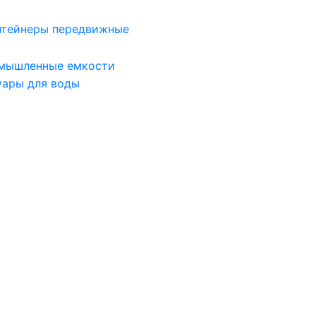
нтейнеры передвижные
мышленные емкости
уары для воды