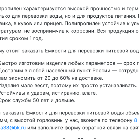
ропилен характеризуется высокой прочностью и герм
лько для перевозки воды, но и для продуктов питания
вика, в кузов или прицеп. Полипропилен устойчив к у
ратурам, не восприимчив к коррозии. Вся продукция 
тия сроком 1 год.
у стоит заказать Емкости для перевозки питьевой вод
Быстро изготовим изделие любых параметров — срок п
Доставим в любой населённый пункт России — сотрудни
вам экономить от 20 до 60% на доставке.
Изделия мало весят, поэтому их просто устанавливать.
Устойчивы к ударам, истиранию, влаге.
Срок службы 50 лет и дольше.
 заказать Емкости для перевозки питьевой воды объё
мм, с высотой горловины у нас, звоните по телефону
8
ka38@bk.ru
или заполните форму обратной связи на сай