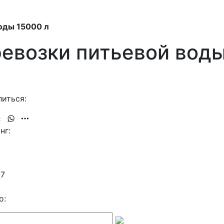
оды 15000 л
ревозки питьевой воды
иться:
нг:
27
о: