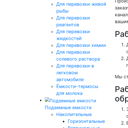
Произ
Для перевозки живой
заказ
рыбы
канал
Для перевозки
вашим
реагентов
Для перевозки
Ра
жидкостей
Для перевозки химии
Для перевозки
солевого раствора
Для перевозки в
легковом
Мы ст
автомобиле
Ёмкости-термосы
Ра
для молока
об
Подземные емкости
Накопительные
Горизонтальные
Вертикальные