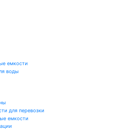
ые емкости
ля воды
оны
сти для перевозки
ые емкости
зации