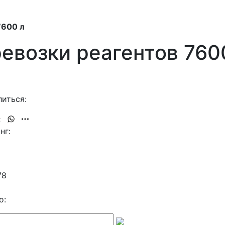
7600 л
евозки реагентов 760
иться:
нг:
78
о: