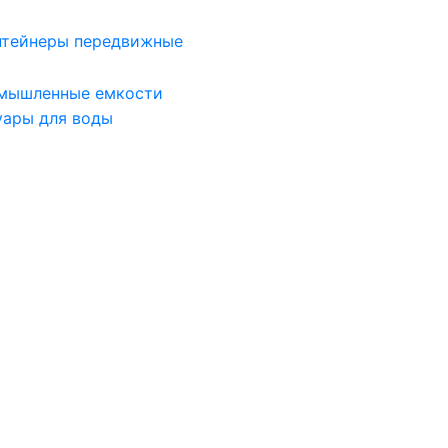
нтейнеры передвижные
мышленные емкости
уары для воды