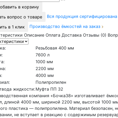
обавить в корзину
Вся продукция сертифицирован
ать вопрос о товаре
Производство ёмкостей на заказ
ить в 1 клик
ктеристики
Описание
Оплата
Доставка
Отзывы (0)
Вопр
ка:
Резьбовая 400 мм
м:
7600 л
а:
1000 мм
на:
2200 мм
:
4000 мм
риал:
Полипропилен
твода жидкости:
Муфта ПП 32
водственная компания «Бочка38» изготавливает ёмко
л, длиной 4000 мм, шириной 2200 мм, высотой 1000 мм
ого пластика — полипропилена. Материал безопасен, 
вании, не вступает в реакцию с содержимым резервуар