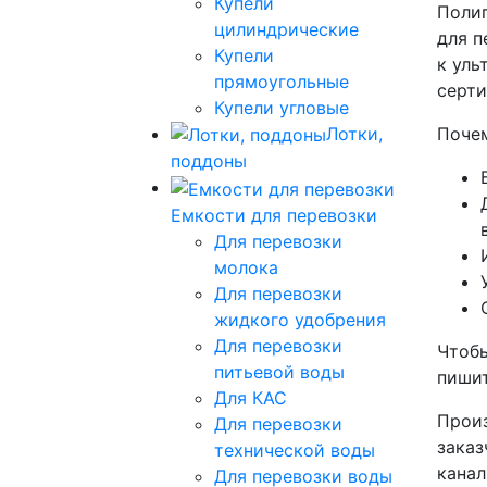
Купели
Полип
цилиндрические
для п
Купели
к уль
прямоугольные
серти
Купели угловые
Лотки,
Почем
поддоны
Емкости для перевозки
Для перевозки
молока
Для перевозки
жидкого удобрения
Для перевозки
Чтобы
питьевой воды
пишит
Для КАС
Произ
Для перевозки
заказ
технической воды
канал
Для перевозки воды