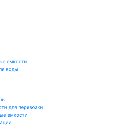
ые емкости
ля воды
оны
сти для перевозки
ые емкости
зации