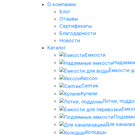
О компании
Блог
Отзывы
Сертификаты
Благодарности
Новости
Каталог
Емкости
Надземн
Ёмкости д
Кессон
Септик
Купели
Лотки, подд
Емко
Подземн
Для канали
Колодцы