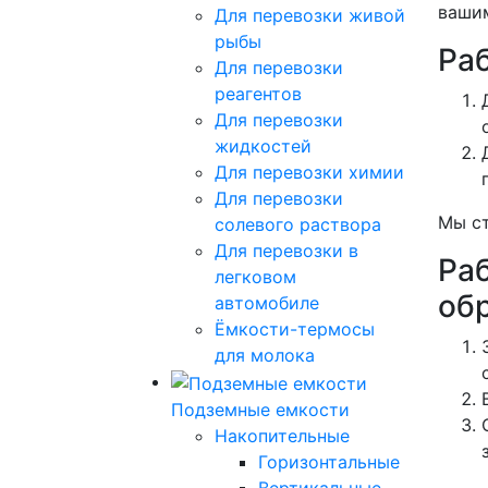
вашим
Для перевозки живой
рыбы
Ра
Для перевозки
реагентов
Для перевозки
жидкостей
Для перевозки химии
Для перевозки
Мы ст
солевого раствора
Для перевозки в
Ра
легковом
об
автомобиле
Ёмкости-термосы
для молока
Подземные емкости
Накопительные
Горизонтальные
Вертикальные