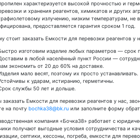
ропилен характеризуется высокой прочностью и герм
еревозки и хранения реагентов, химикатов и других а
трафиолетовому излучению, низким температурам, не 
фицирована, предоставляется гарантия сроком 1 год.
у стоит заказать Емкости для перевозки реагентов у н
Быстро изготовим изделие любых параметров — срок п
Доставим в любой населённый пункт России — сотрудни
вам экономить от 20 до 60% на доставке.
Изделия мало весят, поэтому их просто устанавливать.
Устойчивы к ударам, истиранию, герметичны.
Срок службы 50 лет и дольше.
 заказать Емкости для перевозки реагентов у нас, зво
е на почту
bochka38@bk.ru
или заполните форму обратн
водственная компания «Бочка38» работает с юридиче
чики получают выгодные условия сотрудничества и кач
изации, септики, кессоны, погреба, емкости для перево