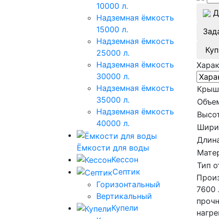
10000 л.
Д
Надземная ёмкость
15000 л.
Зад
Надземная ёмкость
Куп
25000 л.
Надземная ёмкость
Хара
30000 л.
Надземная ёмкость
Крыш
35000 л.
Объе
Надземная ёмкость
Высот
40000 л.
Шири
Длина
Ёмкости для воды
Мате
Кессон
Тип о
Септик
Произ
Горизонтальный
7600 
Вертикальный
прочн
Купели
нагре