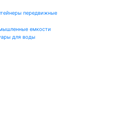
нтейнеры передвижные
мышленные емкости
уары для воды