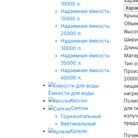
Хара
10000 л.
Надземная ёмкость
Крыш
15000 л.
Объе
Надземная ёмкость
Высот
25000 л.
Шири
Надземная ёмкость
Длина
30000 л.
Мате
Надземная ёмкость
35000 л.
Тип о
Надземная ёмкость
Произ
40000 л.
20000
пищев
Ёмкости для воды
нагре
Кессон
Полип
для п
Септик
излуч
Горизонтальный
предо
Вертикальный
Купели
Почем