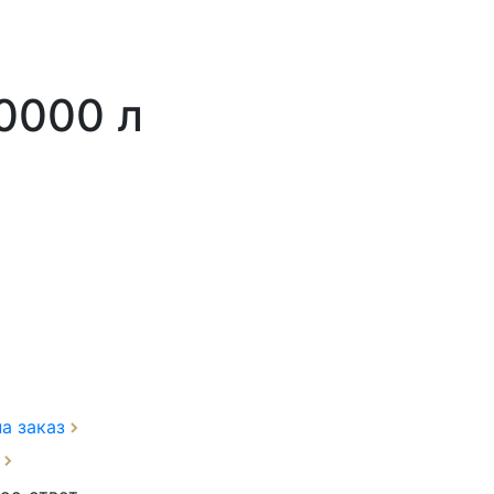
0000 л
на заказ
з