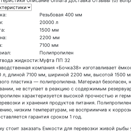
ктеристики
Описание
Оплата
Доставка
Отзывы (0)
Вопр
ка:
Резьбовая 400 мм
м:
20000 л
а:
1500 мм
на:
2200 мм
:
7100 мм
риал:
Полипропилен
твода жидкости:
Муфта ПП 32
водственная компания «Бочка38» изготавливает ёмко
 л, длиной 7100 мм, шириной 2200 мм, высотой 1500 м
ого пластика — полипропилена. Материал безопасен, 
вании, не вступает в реакцию с содержимым резервуар
ропилен характеризуется высокой прочностью и герм
еревозки и хранения продуктов питания. Полипропиле
ению, низким температурам, не восприимчив к корроз
ставляется гарантия сроком 1 год.
у стоит заказать Емкости для перевозки живой рыбы у