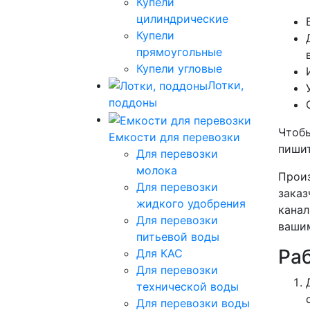
Купели
цилиндрические
Купели
прямоугольные
Купели угловые
Лотки,
поддоны
Чтобы
Емкости для перевозки
пишит
Для перевозки
молока
Произ
Для перевозки
заказ
жидкого удобрения
канал
Для перевозки
вашим
питьевой воды
Ра
Для КАС
Для перевозки
технической воды
Для перевозки воды