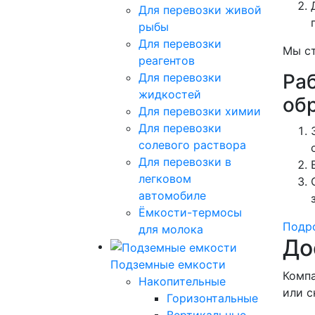
Для перевозки живой
рыбы
Для перевозки
Мы ст
реагентов
Ра
Для перевозки
жидкостей
об
Для перевозки химии
Для перевозки
солевого раствора
Для перевозки в
легковом
автомобиле
Ёмкости-термосы
Подро
для молока
До
Подземные емкости
Компа
Накопительные
или с
Горизонтальные
Вертикальные