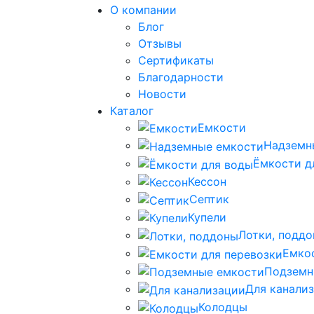
О компании
Блог
Отзывы
Сертификаты
Благодарности
Новости
Каталог
Емкости
Надземн
Ёмкости д
Кессон
Септик
Купели
Лотки, подд
Емко
Подземн
Для канали
Колодцы