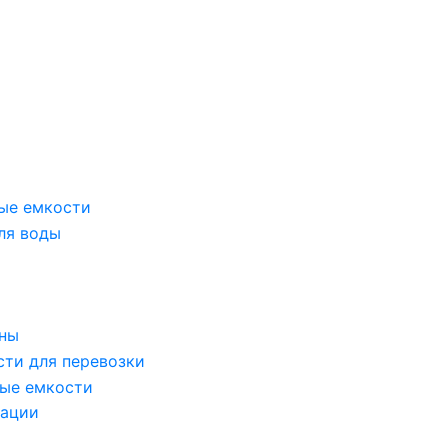
ые емкости
ля воды
оны
сти для перевозки
ые емкости
зации