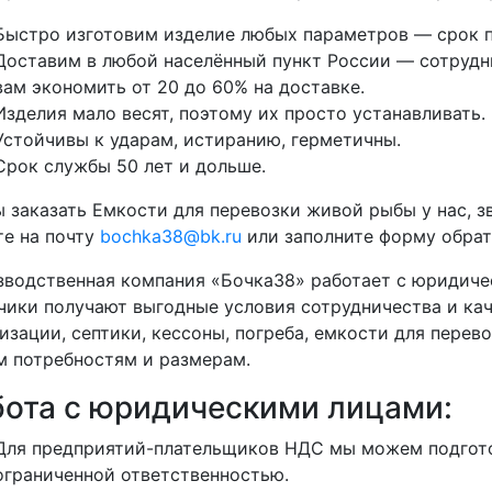
Быстро изготовим изделие любых параметров — срок п
Доставим в любой населённый пункт России — сотрудни
вам экономить от 20 до 60% на доставке.
Изделия мало весят, поэтому их просто устанавливать.
Устойчивы к ударам, истиранию, герметичны.
Срок службы 50 лет и дольше.
 заказать Емкости для перевозки живой рыбы у нас, з
е на почту
bochka38@bk.ru
или заполните форму обратн
водственная компания «Бочка38» работает с юридиче
чики получают выгодные условия сотрудничества и кач
изации, септики, кессоны, погреба, емкости для перево
 потребностям и размерам.
бота с юридическими лицами:
Для предприятий-плательщиков НДС мы можем подгото
ограниченной ответственностью.