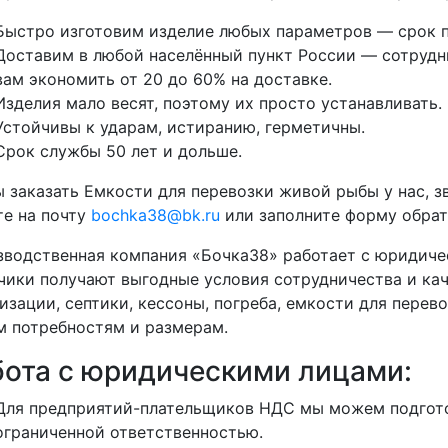
Быстро изготовим изделие любых параметров — срок п
Доставим в любой населённый пункт России — сотрудни
вам экономить от 20 до 60% на доставке.
Изделия мало весят, поэтому их просто устанавливать.
Устойчивы к ударам, истиранию, герметичны.
Срок службы 50 лет и дольше.
 заказать Емкости для перевозки живой рыбы у нас, з
е на почту
bochka38@bk.ru
или заполните форму обратн
водственная компания «Бочка38» работает с юридиче
чики получают выгодные условия сотрудничества и кач
изации, септики, кессоны, погреба, емкости для перево
 потребностям и размерам.
бота с юридическими лицами:
Для предприятий-плательщиков НДС мы можем подгото
ограниченной ответственностью.