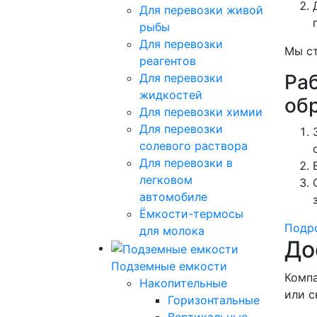
Для перевозки живой
рыбы
Для перевозки
Мы ст
реагентов
Ра
Для перевозки
жидкостей
об
Для перевозки химии
Для перевозки
солевого раствора
Для перевозки в
легковом
автомобиле
Ёмкости-термосы
Подро
для молока
До
Подземные емкости
Компа
Накопительные
или с
Горизонтальные
Вертикальные