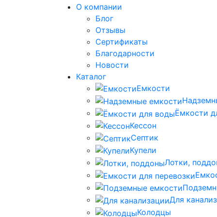
О компании
Блог
Отзывы
Сертификаты
Благодарности
Новости
Каталог
Емкости
Надземн
Ёмкости д
Кессон
Септик
Купели
Лотки, подд
Емко
Подземн
Для канали
Колодцы