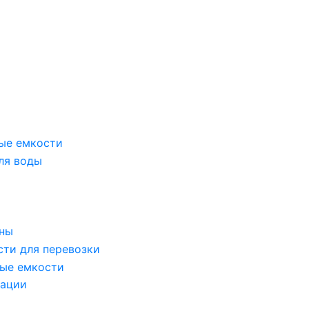
ые емкости
ля воды
оны
сти для перевозки
ые емкости
зации