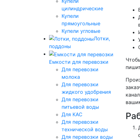
Купели
цилиндрические
Купели
прямоугольные
Купели угловые
Лотки,
поддоны
Чтобы
Емкости для перевозки
пишит
Для перевозки
молока
Произ
Для перевозки
заказ
жидкого удобрения
канал
Для перевозки
вашим
питьевой воды
Ра
Для КАС
Для перевозки
технической воды
Для перевозки воды