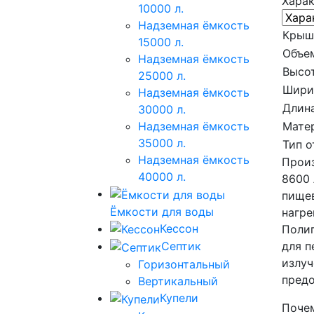
Хара
10000 л.
Надземная ёмкость
Крыш
15000 л.
Объе
Надземная ёмкость
Высот
25000 л.
Шири
Надземная ёмкость
Длина
30000 л.
Мате
Надземная ёмкость
35000 л.
Тип о
Надземная ёмкость
Произ
40000 л.
8600 
пищев
Ёмкости для воды
нагре
Кессон
Полип
для п
Септик
излуч
Горизонтальный
предо
Вертикальный
Купели
Почем