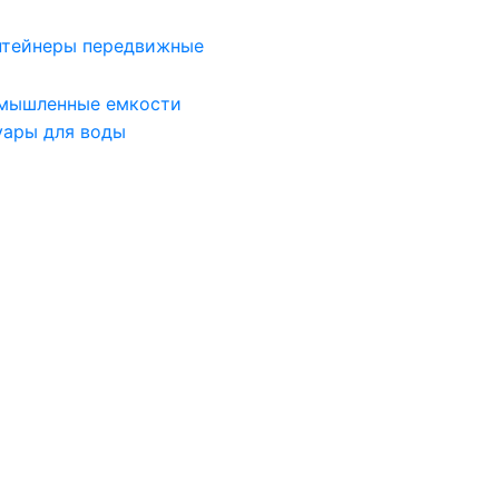
нтейнеры передвижные
мышленные емкости
уары для воды