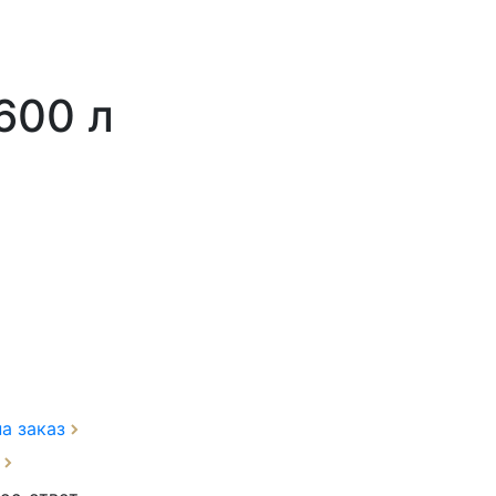
600 л
на заказ
з