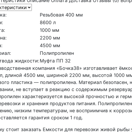
ктеристики
Описание
Оплата
Доставка
Отзывы (0)
Вопр
ка:
Резьбовая 400 мм
м:
8600 л
а:
1000 мм
на:
2200 мм
:
4500 мм
риал:
Полипропилен
твода жидкости:
Муфта ПП 32
водственная компания «Бочка38» изготавливает ёмко
л, длиной 4500 мм, шириной 2200 мм, высотой 1000 мм
ого пластика — полипропилена. Материал безопасен, 
вании, не вступает в реакцию с содержимым резервуар
ропилен характеризуется высокой прочностью и герм
еревозки и хранения продуктов питания. Полипропиле
ению, низким температурам, не восприимчив к корроз
ставляется гарантия сроком 1 год.
у стоит заказать Емкости для перевозки живой рыбы у