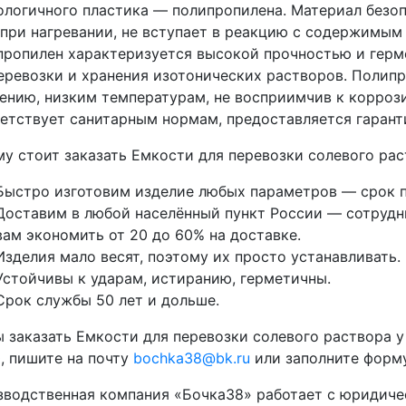
ологичного пластика — полипропилена. Материал безоп
при нагревании, не вступает в реакцию с содержимым 
ропилен характеризуется высокой прочностью и герм
еревозки и хранения изотонических растворов. Полип
ению, низким температурам, не восприимчив к корроз
етствует санитарным нормам, предоставляется гаранти
у стоит заказать Емкости для перевозки солевого раст
Быстро изготовим изделие любых параметров — срок п
Доставим в любой населённый пункт России — сотрудни
вам экономить от 20 до 60% на доставке.
Изделия мало весят, поэтому их просто устанавливать.
Устойчивы к ударам, истиранию, герметичны.
Срок службы 50 лет и дольше.
 заказать Емкости для перевозки солевого раствора у
0
, пишите на почту
bochka38@bk.ru
или заполните форму
водственная компания «Бочка38» работает с юридиче