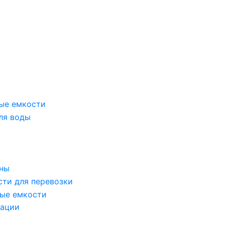
ые емкости
ля воды
оны
сти для перевозки
ые емкости
зации