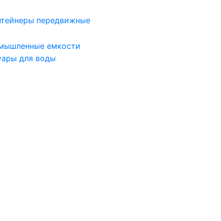
нтейнеры передвижные
мышленные емкости
уары для воды