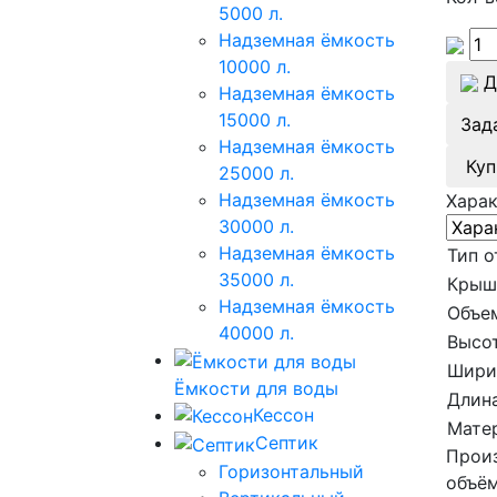
5000 л.
Надземная ёмкость
10000 л.
Д
Надземная ёмкость
15000 л.
Зад
Надземная ёмкость
Куп
25000 л.
Надземная ёмкость
Хара
30000 л.
Надземная ёмкость
Тип о
35000 л.
Крыш
Надземная ёмкость
Объе
40000 л.
Высот
Шири
Ёмкости для воды
Длина
Кессон
Мате
Септик
Произ
Горизонтальный
объём