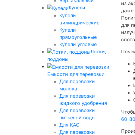
Вертикальный
из эк
Купели
даже 
Купели
Полип
цилиндрические
для п
Купели
излуч
прямоугольные
соотв
Купели угловые
Лотки,
Почем
поддоны
Емкости для перевозки
Для перевозки
молока
Для перевозки
жидкого удобрения
Для перевозки
Чтобы
питьевой воды
60-8
Для КАС
Произ
Для перевозки