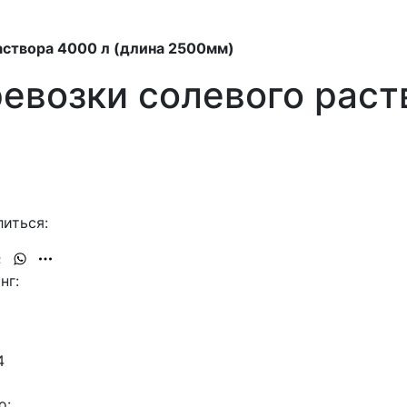
аствора 4000 л (длина 2500мм)
евозки солевого раст
иться:
нг:
4
о: