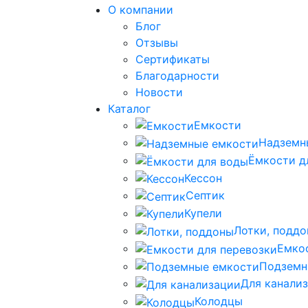
О компании
Блог
Отзывы
Сертификаты
Благодарности
Новости
Каталог
Емкости
Надземн
Ёмкости д
Кессон
Септик
Купели
Лотки, подд
Емко
Подземн
Для канали
Колодцы