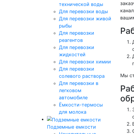
заказ
технической воды
канал
Для перевозки воды
вашим
Для перевозки живой
рыбы
Ра
Для перевозки
реагентов
Для перевозки
жидкостей
Для перевозки химии
Для перевозки
Мы ст
солевого раствора
Для перевозки в
Ра
легковом
об
автомобиле
Ёмкости-термосы
для молока
Подземные емкости
Накопительные