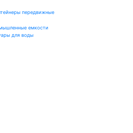
нтейнеры передвижные
мышленные емкости
уары для воды