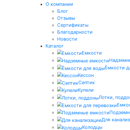
О компании
Блог
Отзывы
Сертификаты
Благодарности
Новости
Каталог
Емкости
Надземн
Ёмкости д
Кессон
Септик
Купели
Лотки, подд
Емко
Подземн
Для канали
Колодцы