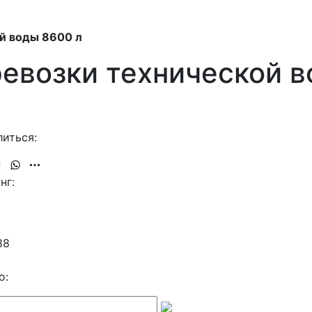
й воды 8600 л
ревозки технической в
иться:
нг:
88
о: