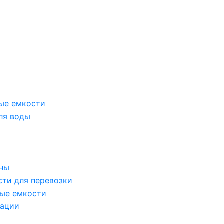
ые емкости
ля воды
оны
сти для перевозки
ые емкости
зации