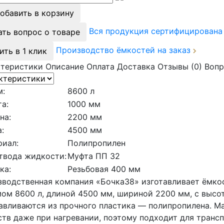
обавить в корзину
Вся продукция сертифицирован
ать вопрос о товаре
Производство ёмкостей на заказ
ить в 1 клик
ктеристики
Описание
Оплата
Доставка
Отзывы (0)
Вопр
м:
8600 л
а:
1000 мм
на:
2200 мм
:
4500 мм
риал:
Полипропилен
твода жидкости:
Муфта ПП 32
ка:
Резьбовая 400 мм
водственная компания «Бочка38» изготавливает ёмко
ом 8600 л, длиной 4500 мм, шириной 2200 мм, с высот
авливаются из прочного пластика — полипропилена. Ма
тв даже при нагревании, поэтому подходит для трансп