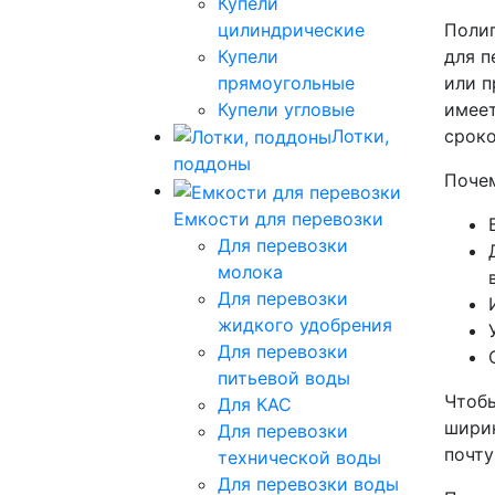
Купели
цилиндрические
Полип
Купели
для п
прямоугольные
или п
Купели угловые
имеет
Лотки,
сроко
поддоны
Почем
Емкости для перевозки
Для перевозки
молока
Для перевозки
жидкого удобрения
Для перевозки
питьевой воды
Чтобы
Для КАС
ширин
Для перевозки
почт
технической воды
Для перевозки воды