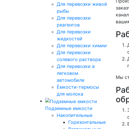
Произ
Для перевозки живой
заказ
рыбы
канал
Для перевозки
вашим
реагентов
Для перевозки
Ра
жидкостей
Для перевозки химии
Для перевозки
солевого раствора
Для перевозки в
легковом
Мы ст
автомобиле
Ёмкости-термосы
Ра
для молока
об
Подземные емкости
Накопительные
Горизонтальные
Вертикальные