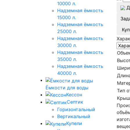
10000 л.
Д
Надземная ёмкость
15000 л.
Зад
Надземная ёмкость
Куп
25000 л.
Надземная ёмкость
Хара
30000 л.
Надземная ёмкость
Объе
35000 л.
Высот
Надземная ёмкость
Шири
40000 л.
Длина
Мате
Ёмкости для воды
Тип о
Кессон
Крыш
Септик
Произ
Горизонтальный
объём
Вертикальный
изгот
Купели
вещес