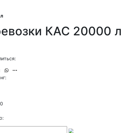
 л
ревозки КАС 20000 л
иться:
нг:
20
о: