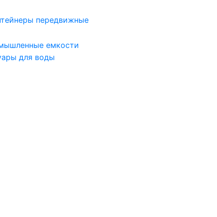
нтейнеры передвижные
мышленные емкости
уары для воды