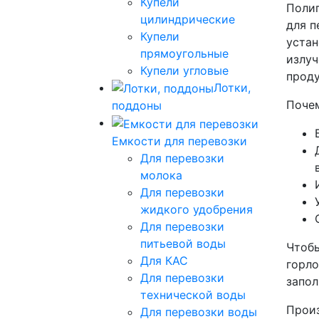
Купели
Полип
цилиндрические
для п
Купели
устан
прямоугольные
излуч
Купели угловые
проду
Лотки,
Почем
поддоны
Емкости для перевозки
Для перевозки
молока
Для перевозки
жидкого удобрения
Для перевозки
питьевой воды
Чтобы
Для КАС
горло
Для перевозки
запол
технической воды
Произ
Для перевозки воды