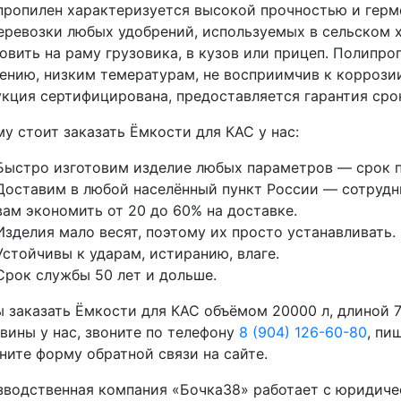
ропилен характеризуется высокой прочностью и герм
еревозки любых удобрений, используемых в сельском 
овить на раму грузовика, в кузов или прицеп. Полипр
ению, низким темературам, не восприимчив к коррози
кция сертифицирована, предоставляется гарантия срок
у стоит заказать Ёмкости для КАС у нас:
Быстро изготовим изделие любых параметров — срок п
Доставим в любой населённый пункт России — сотрудни
вам экономить от 20 до 60% на доставке.
Изделия мало весят, поэтому их просто устанавливать.
Устойчивы к ударам, истиранию, влаге.
Срок службы 50 лет и дольше.
 заказать Ёмкости для КАС объёмом 20000 л, длиной 
вины у нас, звоните по телефону
8 (904) 126-60-80
, пи
ните форму обратной связи на сайте.
водственная компания «Бочка38» работает с юридиче