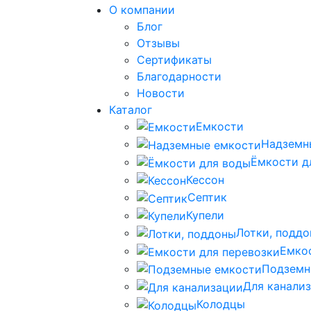
О компании
Блог
Отзывы
Сертификаты
Благодарности
Новости
Каталог
Емкости
Надземн
Ёмкости д
Кессон
Септик
Купели
Лотки, подд
Емко
Подземн
Для канали
Колодцы