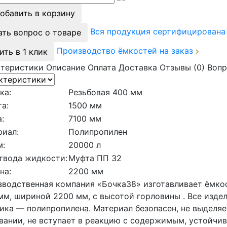
обавить в корзину
Вся продукция сертифицирован
ать вопрос о товаре
Производство ёмкостей на заказ
ить в 1 клик
ктеристики
Описание
Оплата
Доставка
Отзывы (0)
Вопр
ка:
Резьбовая 400 мм
а:
1500 мм
:
7100 мм
риал:
Полипропилен
м:
20000 л
твода жидкости:
Муфта ПП 32
на:
2200 мм
водственная компания «Бочка38» изготавливает ёмкос
мм, шириной 2200 мм, с высотой горловины . Все изде
ика — полипропилена. Материал безопасен, не выделя
вании, не вступает в реакцию с содержимым, устойчив