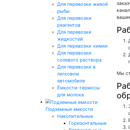
заказ
Для перевозки живой
канал
рыбы
вашим
Для перевозки
реагентов
Ра
Для перевозки
жидкостей
Для перевозки химии
Для перевозки
солевого раствора
Для перевозки в
Мы ст
легковом
автомобиле
Ра
Ёмкости-термосы
об
для молока
Подземные емкости
Накопительные
Горизонтальные
Вертикальные