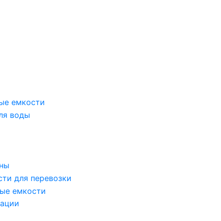
ые емкости
ля воды
оны
сти для перевозки
ые емкости
зации