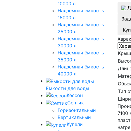
10000 л.
Д
Надземная ёмкость
15000 л.
Зад
Надземная ёмкость
Куп
25000 л.
Надземная ёмкость
Хара
30000 л.
Надземная ёмкость
Крыш
35000 л.
Высот
Надземная ёмкость
Длина
40000 л.
Мате
Объе
Ёмкости для воды
Тип о
Кессон
Шири
Септик
Произ
Горизонтальный
7100 
Вертикальный
пласт
Купели
нагре