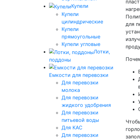
пласт
Купели
нагре
Купели
Полип
цилиндрические
для п
Купели
устан
прямоугольные
излуч
Купели угловые
проду
Лотки,
Почем
поддоны
Емкости для перевозки
Для перевозки
молока
Для перевозки
жидкого удобрения
Для перевозки
питьевой воды
Чтобы
Для КАС
горло
Для перевозки
запол