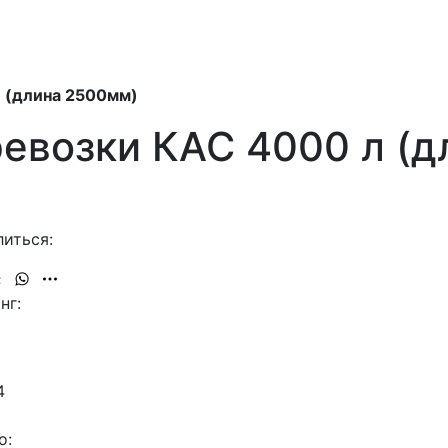
л (длина 2500мм)
ревозки КАС 4000 л (
иться:
нг:
4
о: