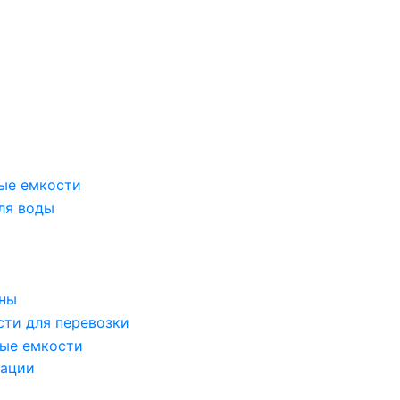
ые емкости
ля воды
оны
сти для перевозки
ые емкости
зации