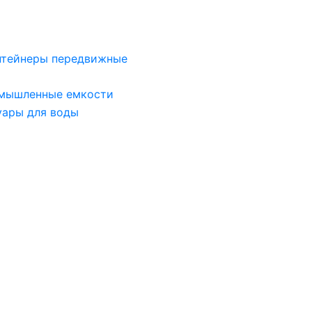
нтейнеры передвижные
мышленные емкости
уары для воды