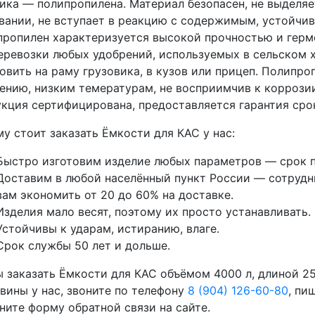
ика — полипропилена. Материал безопасен, не выделя
вании, не вступает в реакцию с содержимым, устойчив
ропилен характеризуется высокой прочностью и герм
еревозки любых удобрений, используемых в сельском 
овить на раму грузовика, в кузов или прицеп. Полипр
ению, низким темературам, не восприимчив к коррози
кция сертифицирована, предоставляется гарантия срок
у стоит заказать Ёмкости для КАС у нас:
Быстро изготовим изделие любых параметров — срок п
Доставим в любой населённый пункт России — сотрудни
вам экономить от 20 до 60% на доставке.
Изделия мало весят, поэтому их просто устанавливать.
Устойчивы к ударам, истиранию, влаге.
Срок службы 50 лет и дольше.
 заказать Ёмкости для КАС объёмом 4000 л, длиной 2
вины у нас, звоните по телефону
8 (904) 126-60-80
, пи
ните форму обратной связи на сайте.