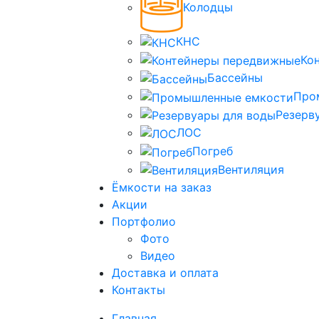
Колодцы
КНС
Ко
Бассейны
Про
Резерв
ЛОС
Погреб
Вентиляция
Ёмкости на заказ
Акции
Портфолио
Фото
Видео
Доставка и оплата
Контакты
Главная