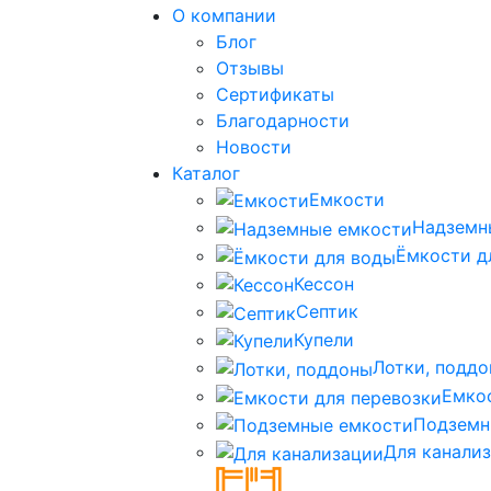
О компании
Блог
Отзывы
Сертификаты
Благодарности
Новости
Каталог
Емкости
Надземн
Ёмкости д
Кессон
Септик
Купели
Лотки, подд
Емко
Подземн
Для канали