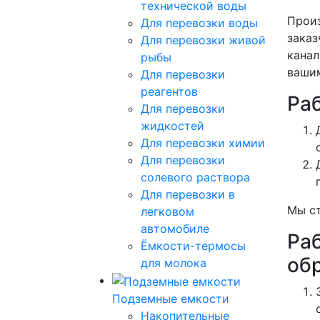
технической воды
Произ
Для перевозки воды
заказ
Для перевозки живой
канал
рыбы
вашим
Для перевозки
реагентов
Ра
Для перевозки
жидкостей
Для перевозки химии
Для перевозки
солевого раствора
Для перевозки в
Мы ст
легковом
автомобиле
Ра
Ёмкости-термосы
об
для молока
Подземные емкости
Накопительные