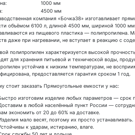
на:
1000 мм
:
4500 мм
водственная компания «Бочка38» изготавливает прям
ти объёмом 6100 л, длиной 4500 мм, шириной 1000 мм,
авливаются из пищевого пластика — полипропилена. М
тв даже при нагревании, не вступает в реакцию с со
ой полипропилен характеризуется высокой прочность
дят для хранения питьевой и технической воды, проду
ропилен устойчив к низким температурам, не восприи
фицирована, предоставляется гарантия сроком 1 год.
у стоит заказать Прямоугольные емкости у нас:
Быстро изготовим изделие любых параметров — срок п
Доставим в любой населённый пункт России — сотрудни
вам экономить от 20 до 60% на доставке.
Изделия мало весят, поэтому их просто устанавливать.
Устойчивы к ударам, истиранию, влаге.
Срок службы 50 лет и дольше.