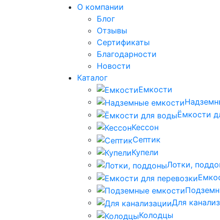
О компании
Блог
Отзывы
Сертификаты
Благодарности
Новости
Каталог
Емкости
Надземн
Ёмкости д
Кессон
Септик
Купели
Лотки, подд
Емко
Подземн
Для канали
Колодцы