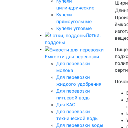
Купели
Шири
цилиндрические
Длина
Купели
Произ
прямоугольные
ёмкос
Купели угловые
изгот
Лотки,
вещес
поддоны
Пищев
подхо
Емкости для перевозки
полип
Для перевозки
серти
молока
Для перевозки
Почем
жидкого удобрения
Для перевозки
питьевой воды
Для КАС
Для перевозки
технической воды
Для перевозки воды