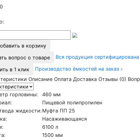
0
о:
обавить в корзину
Вся продукция сертифицирован
ать вопрос о товаре
Производство ёмкостей на заказ
ить в 1 клик
ктеристики
Описание
Оплата
Доставка
Отзывы (0)
Вопр
етр горловины:
460 мм
риал:
Пищевой полипропилен
твода жидкости:
Муфта ПП 25
ка:
Насаживающаяся
м:
6100 л
а:
1500 мм