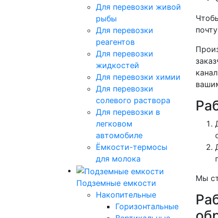
Для перевозки живой
Чтобы
рыбы
почт
Для перевозки
реагентов
Произ
Для перевозки
заказ
жидкостей
канал
Для перевозки химии
вашим
Для перевозки
солевого раствора
Ра
Для перевозки в
легковом
автомобиле
Ёмкости-термосы
для молока
Мы ст
Подземные емкости
Накопительные
Ра
Горизонтальные
об
Вертикальные