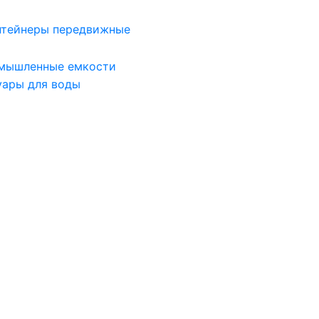
нтейнеры передвижные
мышленные емкости
уары для воды