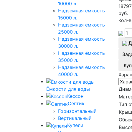
10000 л.
18797
Надземная ёмкость
руб.
15000 л.
Кол-в
Надземная ёмкость
25000 л.
Надземная ёмкость
Д
30000 л.
Надземная ёмкость
Зад
35000 л.
Куп
Надземная ёмкость
40000 л.
Хара
Ёмкости для воды
Диам
Кессон
Мате
Септик
Тип о
Горизонтальный
Крыш
Вертикальный
Объе
Купели
Высот