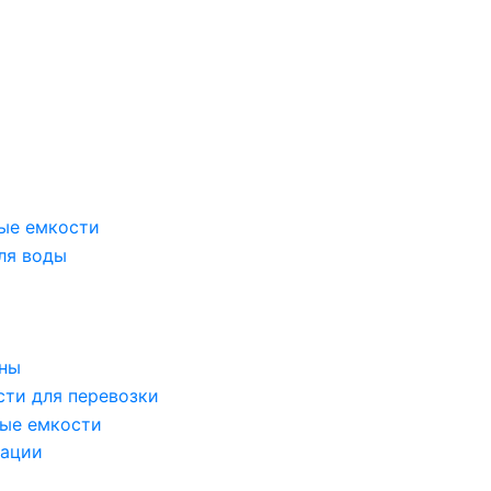
ые емкости
ля воды
оны
сти для перевозки
ые емкости
зации