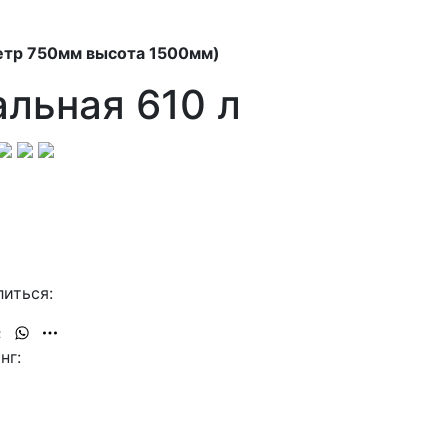
метр 750мм высота 1500мм)
льная 610 л
иться:
нг:
8