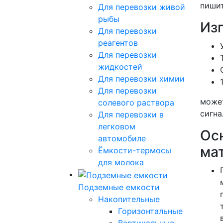
пишит
Для перевозки живой
рыбы
Изг
Для перевозки
реагентов
Для перевозки
жидкостей
Для перевозки химии
Для перевозки
может
солевого раствора
сигна
Для перевозки в
легковом
Ос
автомобиле
ма
Ёмкости-термосы
для молока
Подземные емкости
Накопительные
Горизонтальные
Вертикальные