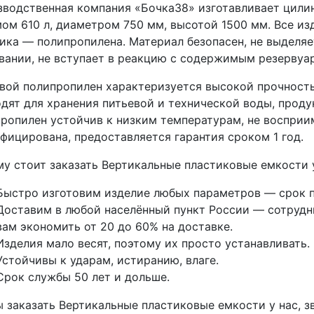
водственная компания «Бочка38» изготавливает цили
ом 610 л, диаметром 750 мм, высотой 1500 мм. Все из
ика — полипропилена. Материал безопасен, не выделя
вании, не вступает в реакцию с содержимым резервуар
ой полипропилен характеризуется высокой прочность
дят для хранения питьевой и технической воды, проду
ропилен устойчив к низким температурам, не восприи
фицирована, предоставляется гарантия сроком 1 год.
у стоит заказать Вертикальные пластиковые емкости у
Быстро изготовим изделие любых параметров — срок п
Доставим в любой населённый пункт России — сотрудни
вам экономить от 20 до 60% на доставке.
Изделия мало весят, поэтому их просто устанавливать.
Устойчивы к ударам, истиранию, влаге.
Срок службы 50 лет и дольше.
 заказать Вертикальные пластиковые емкости у нас, з