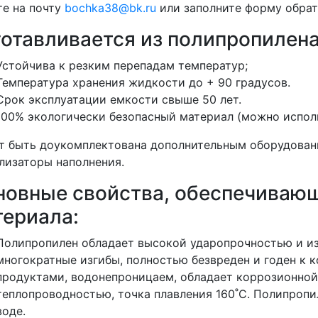
е на почту
bochka38@bk.ru
или заполните форму обратн
отавливается из полипропилена
Устойчива к резким перепадам температур;
Температура хранения жидкости до + 90 градусов.
Срок эксплуатации емкости свыше 50 лет.
100% экологически безопасный материал (можно испол
 быть доукомплектована дополнительным оборудовани
лизаторы наполнения.
новные свойства, обеспечиваю
териала:
Полипропилен обладает высокой ударопрочностью и и
многократные изгибы, полностью безвреден и годен к 
продуктами, водонепроницаем, обладает коррозионной
теплопроводностью, точка плавления 160˚С. Полипропил
воде.