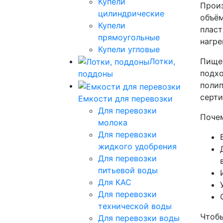
Купели
Произ
цилиндрические
объём
Купели
пласт
прямоугольные
нагре
Купели угловые
Лотки,
Пищев
подхо
поддоны
полип
серти
Емкости для перевозки
Для перевозки
Почем
молока
Для перевозки
жидкого удобрения
Для перевозки
питьевой воды
Для КАС
Для перевозки
технической воды
Чтобы
Для перевозки воды