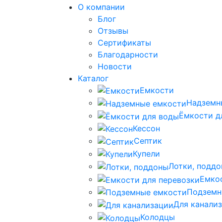
О компании
Блог
Отзывы
Сертификаты
Благодарности
Новости
Каталог
Емкости
Надземн
Ёмкости д
Кессон
Септик
Купели
Лотки, подд
Емко
Подземн
Для канали
Колодцы