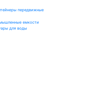
нтейнеры передвижные
мышленные емкости
уары для воды