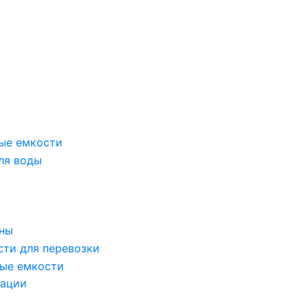
ые емкости
ля воды
оны
сти для перевозки
ые емкости
зации