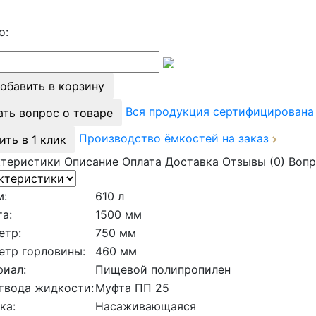
о:
обавить в корзину
Вся продукция сертифицирован
ать вопрос о товаре
Производство ёмкостей на заказ
ить в 1 клик
ктеристики
Описание
Оплата
Доставка
Отзывы (0)
Вопр
м:
610 л
а:
1500 мм
етр:
750 мм
етр горловины:
460 мм
риал:
Пищевой полипропилен
твода жидкости:
Муфта ПП 25
ка:
Насаживающаяся