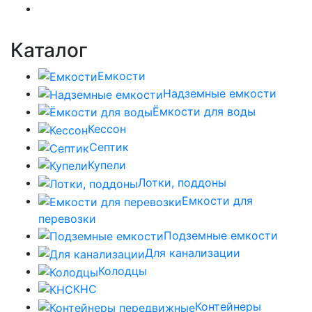
Каталог
Емкости
Надземные емкости
Ёмкости для воды
Кессон
Септик
Купели
Лотки, поддоны
Емкости для
перевозки
Подземные емкости
Для канализации
Колодцы
КНС
Контейнеры