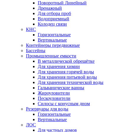
Поворотный Линейный
Дренажный
Для отбора проб
Водоприемный
Колодец связи
КНС
Горизонтальные
Вертикальные
Контейнеры передвижные
Бассейны
Промышленные емкости
В металлической обрешётке
Для хранения химии
Для хранения горячей воды
Для хранения питьевой воды
Для хранения технической воды
Гальванические ванны
Жироуловители
Пескоуловители
Силосы с конусным дном
Резервуары для воды
Горизонтальные
Вертикальные
ЛОС
Для частных домов