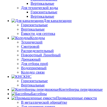
Вертикальные
Для технической воды
Горизонтальные
Вертикальные
Для канализации
Горизонтальные
Вертикальные
Ёмкости для септика
Колодцы
Технический
Смотровой
Распределительный
Поворотный Линейный
Дренажный
Для отбора проб
Водоприемный
Колодец связи
КНС
Горизонтальные
Вертикальные
Контейнеры передвижные
Бассейны
Промышленные емкости
В металлической обрешётке
Для хранения химии