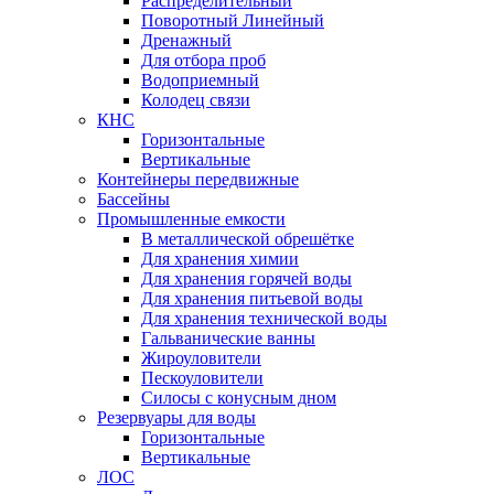
Распределительный
Поворотный Линейный
Дренажный
Для отбора проб
Водоприемный
Колодец связи
КНС
Горизонтальные
Вертикальные
Контейнеры передвижные
Бассейны
Промышленные емкости
В металлической обрешётке
Для хранения химии
Для хранения горячей воды
Для хранения питьевой воды
Для хранения технической воды
Гальванические ванны
Жироуловители
Пескоуловители
Силосы с конусным дном
Резервуары для воды
Горизонтальные
Вертикальные
ЛОС