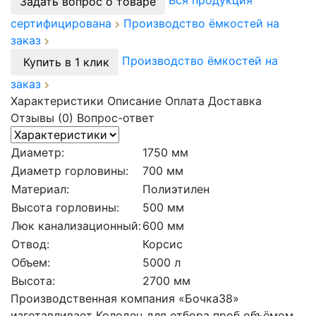
Вся продукция
Задать вопрос о товаре
сертифицирована
Производство ёмкостей на
заказ
Производство ёмкостей на
Купить в 1 клик
заказ
Характеристики
Описание
Оплата
Доставка
Отзывы (0)
Вопрос-ответ
Диаметр:
1750 мм
Диаметр горловины:
700 мм
Материал:
Полиэтилен
Высота горловины:
500 мм
Люк канализационный:
600 мм
Отвод:
Корсис
Объем:
5000 л
Высота:
2700 мм
Производственная компания «Бочка38»
изготавливает Колодец для отбора проб объёмом