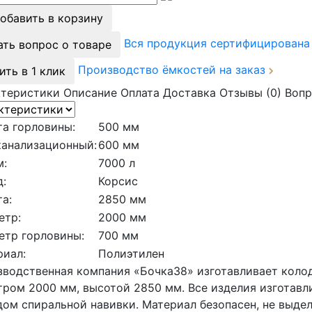
обавить в корзину
Вся продукция сертифицирован
ать вопрос о товаре
Производство ёмкостей на заказ
ить в 1 клик
ктеристики
Описание
Оплата
Доставка
Отзывы (0)
Вопр
а горловины:
500 мм
канализационный:
600 мм
м:
7000 л
:
Корсис
а:
2850 мм
етр:
2000 мм
етр горловины:
700 мм
риал:
Полиэтилен
водственная компания «Бочка38» изготавливает колод
ром 2000 мм, высотой 2850 мм. Все изделия изготавл
ом спиральной навивки. Материал безопасен, не выде