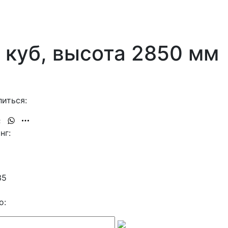
 куб, высота 2850 мм
иться:
нг:
35
о: