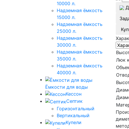
10000 л.
Д
Надземная ёмкость
15000 л.
Зад
Надземная ёмкость
Куп
25000 л.
Надземная ёмкость
Хара
30000 л.
Надземная ёмкость
Высот
35000 л.
Люк 
Надземная ёмкость
Объе
40000 л.
Отвод
Высот
Ёмкости для воды
Диам
Кессон
Диам
Септик
Мате
Горизонтальный
Произ
Вертикальный
димет
Купели
метод