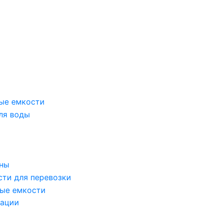
ые емкости
ля воды
оны
сти для перевозки
ые емкости
зации