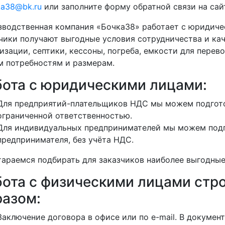
ka38@bk.ru
или заполните форму обратной связи на сай
водственная компания «Бочка38» работает с юридиче
чики получают выгодные условия сотрудничества и кач
изации, септики, кессоны, погреба, емкости для перево
 потребностям и размерам.
бота с юридическими лицами:
Для предприятий-плательщиков НДС мы можем подгото
ограниченной ответственностью.
Для индивидуальных предпринимателей мы можем подг
предпринимателя, без учёта НДС.
араемся подбирать для заказчиков наиболее выгодные
бота с физическими лицами ст
разом:
Заключение договора в офисе или по e-mail. В докуме