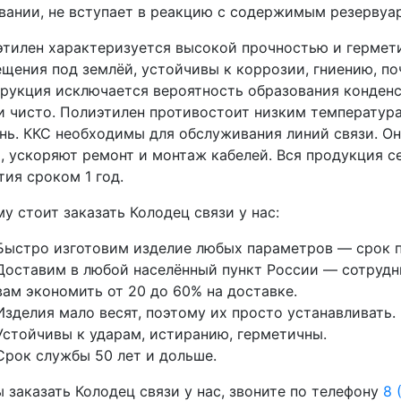
вании, не вступает в реакцию с содержимым резервуар
тилен характеризуется высокой прочностью и гермети
щения под землёй, устойчивы к коррозии, гниению, п
рукция исключается вероятность образования конденса
и чисто. Полиэтилен противостоит низким температура
нь. ККС необходимы для обслуживания линий связи. О
, ускоряют ремонт и монтаж кабелей. Вся продукция 
тия сроком 1 год.
у стоит заказать Колодец связи у нас:
Быстро изготовим изделие любых параметров — срок п
Доставим в любой населённый пункт России — сотрудни
вам экономить от 20 до 60% на доставке.
Изделия мало весят, поэтому их просто устанавливать.
Устойчивы к ударам, истиранию, герметичны.
Срок службы 50 лет и дольше.
 заказать Колодец связи у нас, звоните по телефону
8 