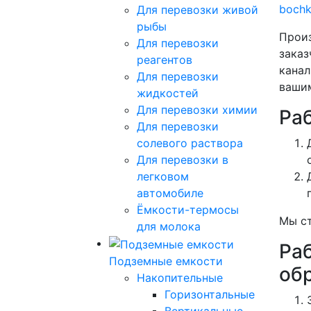
boch
Для перевозки живой
рыбы
Произ
Для перевозки
заказ
реагентов
канал
Для перевозки
вашим
жидкостей
Для перевозки химии
Ра
Для перевозки
солевого раствора
Для перевозки в
легковом
автомобиле
Ёмкости-термосы
Мы ст
для молока
Ра
Подземные емкости
об
Накопительные
Горизонтальные
Вертикальные