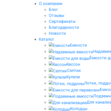
О компании
Блог
Отзывы
Сертификаты
Благодарности
Новости
Каталог
Емкости
Надземн
Ёмкости д
Кессон
Септик
Купели
Лотки, подд
Емко
Подземн
Для канали
Колодцы