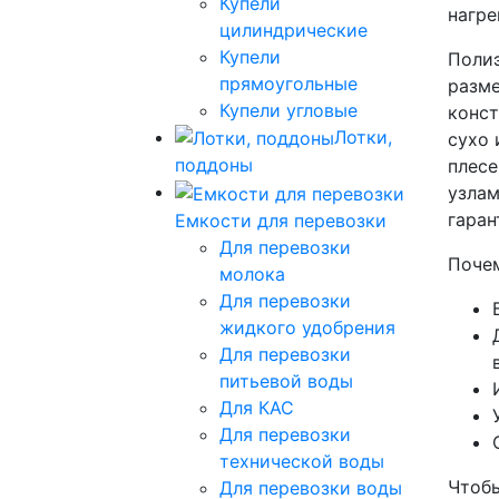
Купели
нагре
цилиндрические
Купели
Полиэ
прямоугольные
разме
Купели угловые
конст
Лотки,
сухо 
поддоны
плесе
узлам
гаран
Емкости для перевозки
Для перевозки
Почем
молока
Для перевозки
жидкого удобрения
Для перевозки
питьевой воды
Для КАС
Для перевозки
технической воды
Чтобы
Для перевозки воды