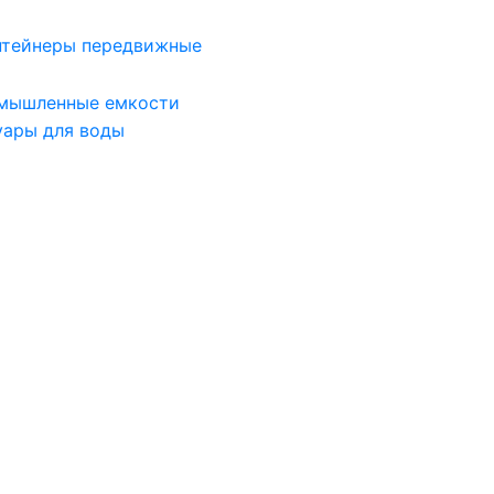
нтейнеры передвижные
мышленные емкости
уары для воды