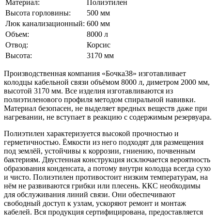
Материал:
Полиэтилен
Высота горловины:
500 мм
Люк канализационный:
600 мм
Объем:
8000 л
Отвод:
Корсис
Высота:
3170 мм
Производственная компания «Бочка38» изготавливает
колодцы кабельной связи объёмом 8000 л, диметром 2000 мм,
высотой 3170 мм. Все изделия изготавливаются из
полиэтиленового профиля методом спиральной навивки.
Материал безопасен, не выделяет вредных веществ даже при
нагревании, не вступает в реакцию с содержимым резервуара.
Полиэтилен характеризуется высокой прочностью и
герметичностью. Ёмкости из него подходят для размещения
под землёй, устойчивы к коррозии, гниению, почвенным
бактериям. Двустенная конструкция исключается вероятность
образования конденсата, а потому внутри колодца всегда сухо
и чисто. Полиэтилен противостоит низким температурам, на
нём не развиваются грибки или плесень. ККС необходимы
для обслуживания линий связи. Они обеспечивают
свободный доступ к узлам, ускоряют ремонт и монтаж
кабелей. Вся продукция сертифицирована, предоставляется