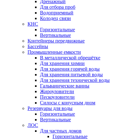
Дренажный
Для отбора проб
Водоприемный
Колодец связи
КНС
Горизонтальные
Вертикальные
Контейнеры передвижные
Бассейны
Промышленные емкости
В металлической обрешётке
Для хранения химии
Для хранения горячей воды
Для хранения питьевой воды
Для хранения технической воды
Гальванические ванны
Жироуловители
Пескоуловители
Силосы с конусным дном
Резервуары для воды
Горизонтальные
Вертикальные
ЛОС
Для частных домов
Горизонтальные