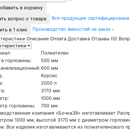
обавить в корзину
Вся продукция сертифицирован
ать вопрос о товаре
Производство ёмкостей на заказ
ить в 1 клик
ктеристики
Описание
Оплата
Доставка
Отзывы (0)
Вопр
риал:
Полиэтилен
а горловины:
500 мм
канализационный:
600 мм
:
Корсис
м:
2000 л
а:
3170 мм
етр:
1000 мм
етр горловины:
700 мм
водственная компания «Бочка38» изготавливает Расп
тром 1000 мм, высотой 3170 мм с диаметром горлови
м. Все изделия изготавливаются из полиэтиленового 