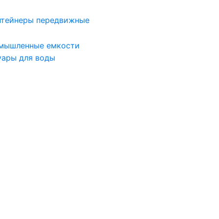
нтейнеры передвижные
мышленные емкости
уары для воды