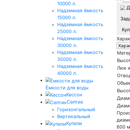
10000 л.
Д
Надземная ёмкость
15000 л.
Зад
Надземная ёмкость
Куп
25000 л.
Надземная ёмкость
Хара
30000 л.
Надземная ёмкость
Мате
35000 л.
Высот
Надземная ёмкость
Люк 
40000 л.
Отвод
Объе
Ёмкости для воды
Высот
Кессон
Диам
Септик
Диам
Горизонтальный
Произ
Вертикальный
диаме
Купели
600 м