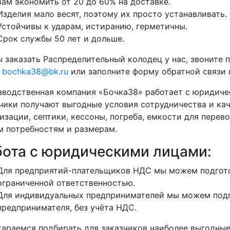
вам экономить от 20 до 60% на доставке.
Изделия мало весят, поэтому их просто устанавливать.
Устойчивы к ударам, истиранию, герметичны.
Срок службы 50 лет и дольше.
 заказать Распределительный колодец у нас, звоните 
у
bochka38@bk.ru
или заполните форму обратной связи н
водственная компания «Бочка38» работает с юридиче
чики получают выгодные условия сотрудничества и кач
изации, септики, кессоны, погреба, емкости для перево
 потребностям и размерам.
бота с юридическими лицами:
Для предприятий-плательщиков НДС мы можем подгото
ограниченной ответственностью.
Для индивидуальных предпринимателей мы можем подг
предпринимателя, без учёта НДС.
араемся подбирать для заказчиков наиболее выгодные