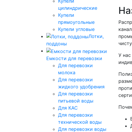
Купели
На
цилиндрические
Купели
прямоугольные
Распр
Купели угловые
канал
Лотки,
промы
чисту
поддоны
У нас
Емкости для перевозки
инди
Для перевозки
молока
Полиэ
Для перевозки
разме
жидкого удобрения
проти
Для перевозки
серти
питьевой воды
Почем
Для КАС
Для перевозки
технической воды
Для перевозки воды