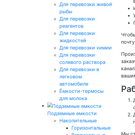
Для перевозки живой
рыбы
Для перевозки
реагентов
Для перевозки
Чтобы
жидкостей
почт
Для перевозки химии
Произ
Для перевозки
заказ
солевого раствора
канал
Для перевозки в
вашим
легковом
автомобиле
Ра
Ёмкости-термосы
для молока
Подземные емкости
Накопительные
Горизонтальные
Мы ст
Вертикальные