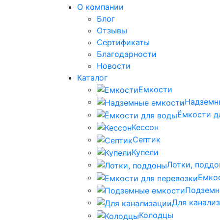
О компании
Блог
Отзывы
Сертификаты
Благодарности
Новости
Каталог
Емкости
Надземн
Ёмкости д
Кессон
Септик
Купели
Лотки, подд
Емко
Подземн
Для канали
Колодцы