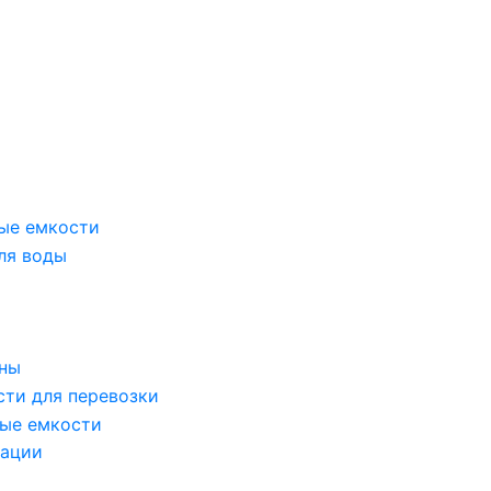
ые емкости
ля воды
оны
сти для перевозки
ые емкости
зации