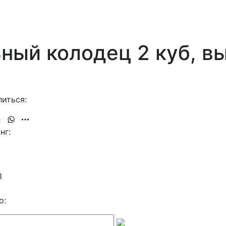
ный колодец 2 куб, в
иться:
нг:
3
о: