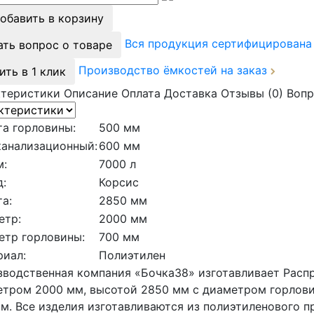
обавить в корзину
Вся продукция сертифицирован
ать вопрос о товаре
Производство ёмкостей на заказ
ить в 1 клик
ктеристики
Описание
Оплата
Доставка
Отзывы (0)
Вопр
а горловины:
500 мм
канализационный:
600 мм
м:
7000 л
:
Корсис
а:
2850 мм
етр:
2000 мм
етр горловины:
700 мм
риал:
Полиэтилен
водственная компания «Бочка38» изготавливает Расп
етром 2000 мм, высотой 2850 мм с диаметром горлов
м. Все изделия изготавливаются из полиэтиленового 