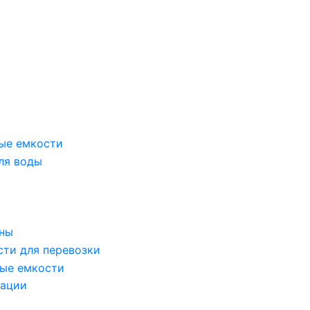
ые емкости
ля воды
оны
сти для перевозки
ые емкости
зации