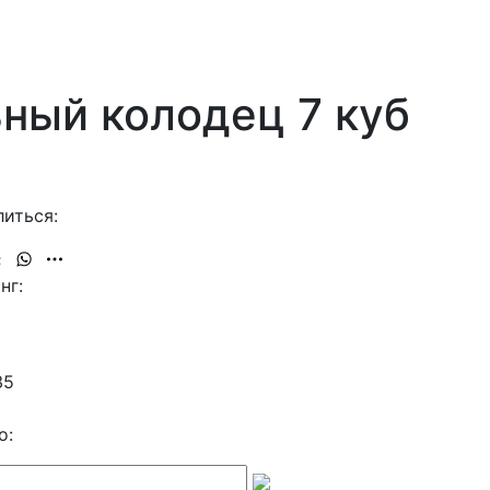
ный колодец 7 куб
иться:
нг:
35
о: