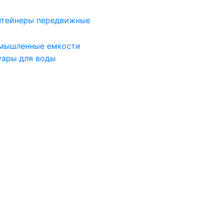
нтейнеры передвижные
мышленные емкости
уары для воды