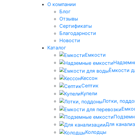
О компании
Блог
Отзывы
Сертификаты
Благодарности
Новости
Каталог
Емкости
Надземн
Ёмкости д
Кессон
Септик
Купели
Лотки, подд
Емко
Подземн
Для канали
Колодцы