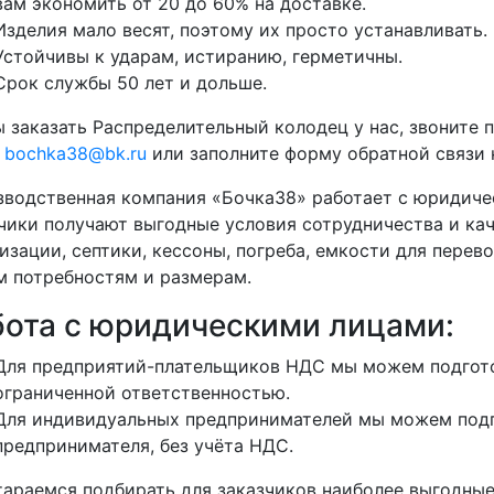
вам экономить от 20 до 60% на доставке.
Изделия мало весят, поэтому их просто устанавливать.
Устойчивы к ударам, истиранию, герметичны.
Срок службы 50 лет и дольше.
 заказать Распределительный колодец у нас, звоните 
у
bochka38@bk.ru
или заполните форму обратной связи н
водственная компания «Бочка38» работает с юридиче
чики получают выгодные условия сотрудничества и кач
изации, септики, кессоны, погреба, емкости для перево
 потребностям и размерам.
бота с юридическими лицами:
Для предприятий-плательщиков НДС мы можем подгото
ограниченной ответственностью.
Для индивидуальных предпринимателей мы можем подг
предпринимателя, без учёта НДС.
араемся подбирать для заказчиков наиболее выгодные