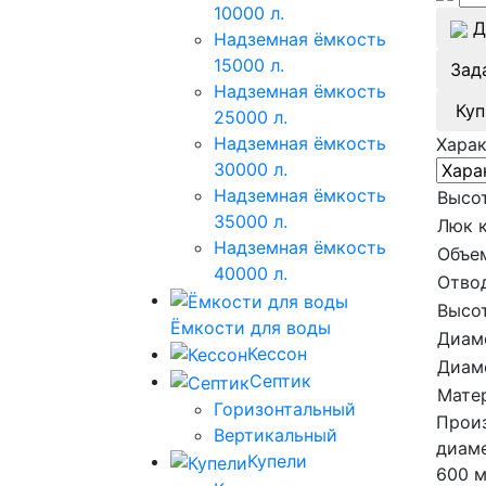
10000 л.
Д
Надземная ёмкость
15000 л.
Зад
Надземная ёмкость
Куп
25000 л.
Надземная ёмкость
Хара
30000 л.
Надземная ёмкость
Высот
35000 л.
Люк 
Надземная ёмкость
Объе
40000 л.
Отвод
Высот
Ёмкости для воды
Диам
Кессон
Диам
Септик
Мате
Горизонтальный
Произ
Вертикальный
диам
Купели
600 м