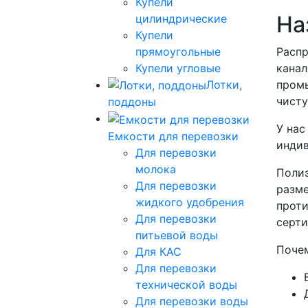
Купели
На
цилиндрические
Купели
прямоугольные
Распр
Купели угловые
канал
Лотки,
промы
чисту
поддоны
У нас
Емкости для перевозки
инди
Для перевозки
молока
Полиэ
Для перевозки
разме
жидкого удобрения
проти
Для перевозки
серти
питьевой воды
Почем
Для КАС
Для перевозки
технической воды
Для перевозки воды