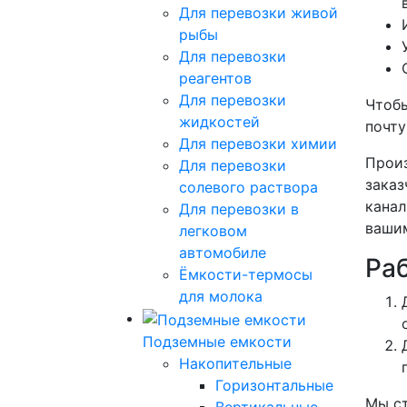
Для перевозки живой
рыбы
Для перевозки
реагентов
Для перевозки
Чтобы
жидкостей
почт
Для перевозки химии
Произ
Для перевозки
заказ
солевого раствора
канал
Для перевозки в
вашим
легковом
автомобиле
Ра
Ёмкости-термосы
для молока
Подземные емкости
Накопительные
Горизонтальные
Мы ст
Вертикальные