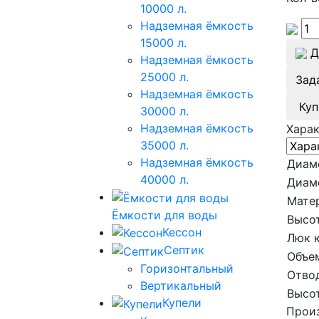
10000 л.
Надземная ёмкость
15000 л.
Д
Надземная ёмкость
25000 л.
Зад
Надземная ёмкость
Куп
30000 л.
Надземная ёмкость
Хара
35000 л.
Надземная ёмкость
Диам
40000 л.
Диам
Мате
Ёмкости для воды
Высот
Кессон
Люк 
Септик
Объе
Горизонтальный
Отвод
Вертикальный
Высот
Купели
Произ