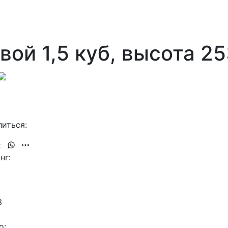
ой 1,5 куб, высота 2
иться:
нг:
3
о: