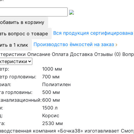
обавить в корзину
Вся продукция сертифицирован
ать вопрос о товаре
Производство ёмкостей на заказ
ить в 1 клик
ктеристики
Описание
Оплата
Доставка
Отзывы (0)
Вопр
етр:
1000 мм
етр горловины:
700 мм
риал:
Полиэтилен
а горловины:
500 мм
канализационный:
600 мм
м:
1500 л
:
Корсис
а:
2530 мм
водственная компания «Бочка38» изготавливает Смот