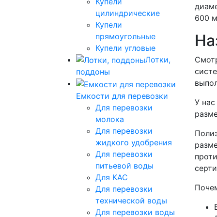
Купели
диаме
цилиндрические
600 м
Купели
На
прямоугольные
Купели угловые
Лотки,
Смотр
систе
поддоны
выпол
Емкости для перевозки
У нас
Для перевозки
разм
молока
Для перевозки
Полиэ
жидкого удобрения
разме
Для перевозки
проти
питьевой воды
серти
Для КАС
Почем
Для перевозки
технической воды
Для перевозки воды