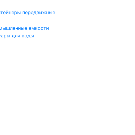
нтейнеры передвижные
мышленные емкости
уары для воды