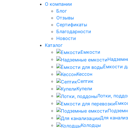
О компании
Блог
Отзывы
Сертификаты
Благодарности
Новости
Каталог
Емкости
Надземн
Ёмкости д
Кессон
Септик
Купели
Лотки, подд
Емко
Подземн
Для канали
Колодцы