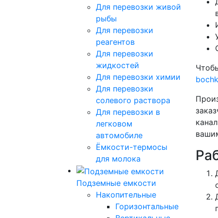
Для перевозки живой
рыбы
Для перевозки
реагентов
Для перевозки
жидкостей
Чтобы
Для перевозки химии
boch
Для перевозки
Произ
солевого раствора
заказ
Для перевозки в
канал
легковом
вашим
автомобиле
Ёмкости-термосы
Ра
для молока
Подземные емкости
Накопительные
Горизонтальные
Вертикальные