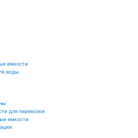
ые емкости
ля воды
оны
сти для перевозки
ые емкости
зации