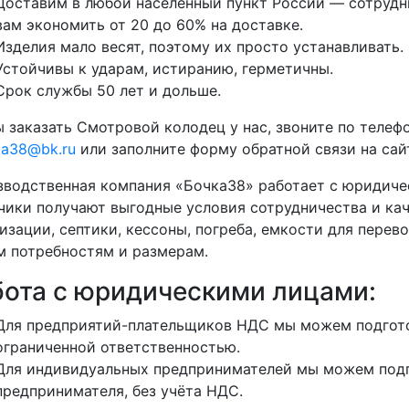
Доставим в любой населённый пункт России — сотрудни
вам экономить от 20 до 60% на доставке.
Изделия мало весят, поэтому их просто устанавливать.
Устойчивы к ударам, истиранию, герметичны.
Срок службы 50 лет и дольше.
 заказать Смотровой колодец у нас, звоните по телеф
ka38@bk.ru
или заполните форму обратной связи на сай
водственная компания «Бочка38» работает с юридиче
чики получают выгодные условия сотрудничества и кач
изации, септики, кессоны, погреба, емкости для перево
 потребностям и размерам.
бота с юридическими лицами:
Для предприятий-плательщиков НДС мы можем подгото
ограниченной ответственностью.
Для индивидуальных предпринимателей мы можем подг
предпринимателя, без учёта НДС.