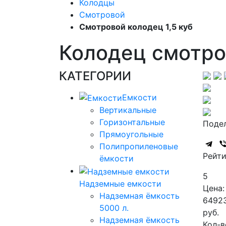
Колодцы
Смотровой
Смотровой колодец 1,5 куб
Колодец смотров
КАТЕГОРИИ
Емкости
Вертикальные
Горизонтальные
Подел
Прямоугольные
Полипропиленовые
Рейти
ёмкости
5
Надземные емкости
Цена:
Надземная ёмкость
6492
5000 л.
руб.
Надземная ёмкость
Кол-в