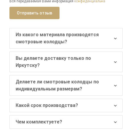
Вся передаваемая Вами информация
конфиденциальна
Отправить отзыв
Из какого материала производятся
смотровые колодцы?
Изделия производятся из высокопрочного
Вы делаете доставку только по
полиэтилена.
Иркутску?
Нет, мы отправляем заказы во все регионы
Делаете ли смотровые колодцы по
России.
индивидуальным размерам?
Кроме того, мы сотрудничаем с
Да, мы выполняем заказы по индивидуальным
транспортными компаниями-партнёрами, что
Какой срок производства?
размерам заказчика.
позволяет нашим клиентам экономить от 20
до 60% на доставке. Подробнее об условиях
Всё зависит от ёмкости, которую вы
Чем комплектуете?
доставки расскажут менеджеры при
заказывается. Небольшие резервуары