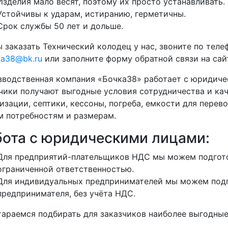
Изделия мало весят, поэтому их просто устанавливать.
Устойчивы к ударам, истиранию, герметичны.
Срок службы 50 лет и дольше.
 заказать Технический колодец у нас, звоните по тел
ka38@bk.ru
или заполните форму обратной связи на сай
водственная компания «Бочка38» работает с юридиче
чики получают выгодные условия сотрудничества и кач
изации, септики, кессоны, погреба, емкости для перево
 потребностям и размерам.
бота с юридическими лицами:
Для предприятий-плательщиков НДС мы можем подгото
ограниченной ответственностью.
Для индивидуальных предпринимателей мы можем подг
предпринимателя, без учёта НДС.
араемся подбирать для заказчиков наиболее выгодные