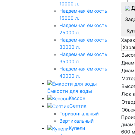
10000 л.
Д
Надземная ёмкость
15000 л.
Зад
Надземная ёмкость
Куп
25000 л.
Надземная ёмкость
Хара
30000 л.
Надземная ёмкость
Высот
35000 л.
Диам
Надземная ёмкость
Диам
40000 л.
Мате
Высот
Ёмкости для воды
Люк 
Кессон
Отвод
Септик
Объе
Горизонтальный
Произ
Вертикальный
диаме
Купели
600 м