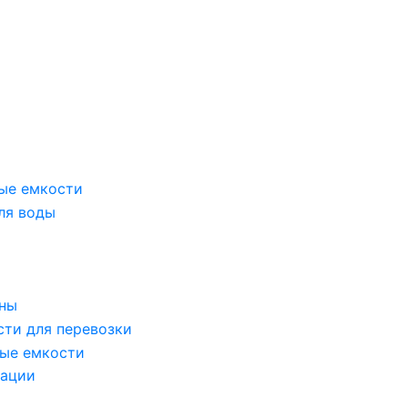
ые емкости
ля воды
оны
сти для перевозки
ые емкости
зации