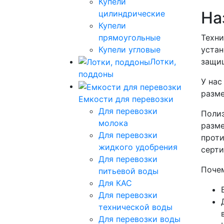
Купели
На
цилиндрические
Купели
прямоугольные
Техни
Купели угловые
устан
Лотки,
защищ
поддоны
У нас
разм
Емкости для перевозки
Для перевозки
Полиэ
молока
разме
Для перевозки
проти
жидкого удобрения
серти
Для перевозки
Почем
питьевой воды
Для КАС
Для перевозки
технической воды
Для перевозки воды