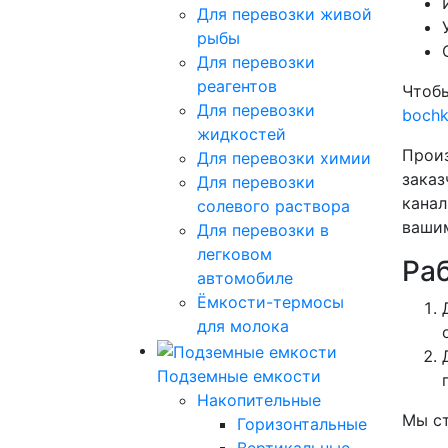
Для перевозки живой
рыбы
Для перевозки
реагентов
Чтобы
Для перевозки
boch
жидкостей
Произ
Для перевозки химии
заказ
Для перевозки
канал
солевого раствора
вашим
Для перевозки в
легковом
Ра
автомобиле
Ёмкости-термосы
для молока
Подземные емкости
Накопительные
Мы ст
Горизонтальные
Вертикальные