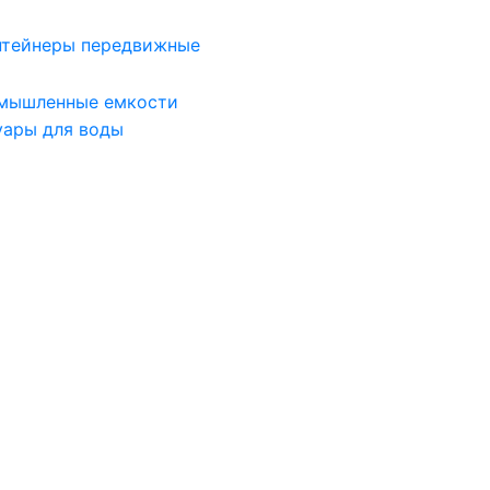
нтейнеры передвижные
мышленные емкости
уары для воды