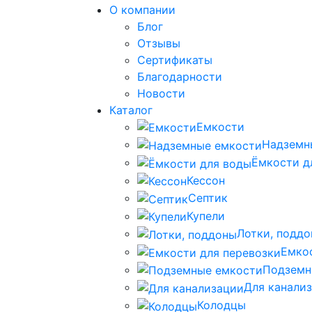
О компании
Блог
Отзывы
Сертификаты
Благодарности
Новости
Каталог
Емкости
Надземн
Ёмкости д
Кессон
Септик
Купели
Лотки, подд
Емко
Подземн
Для канали
Колодцы