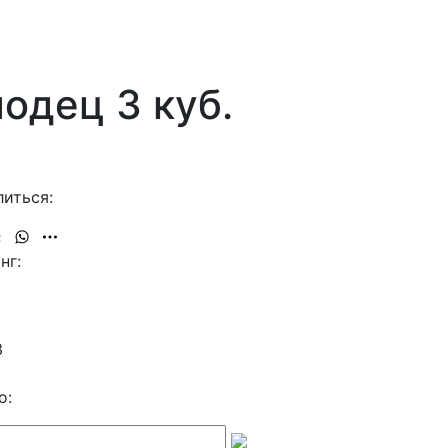
одец 3 куб.
иться:
нг:
3
о: