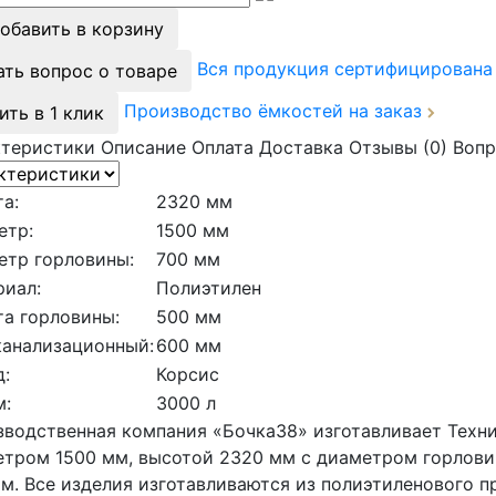
обавить в корзину
Вся продукция сертифицирован
ать вопрос о товаре
Производство ёмкостей на заказ
ить в 1 клик
ктеристики
Описание
Оплата
Доставка
Отзывы (0)
Вопр
а:
2320 мм
етр:
1500 мм
етр горловины:
700 мм
риал:
Полиэтилен
а горловины:
500 мм
канализационный:
600 мм
:
Корсис
м:
3000 л
водственная компания «Бочка38» изготавливает Техни
тром 1500 мм, высотой 2320 мм с диаметром горлов
м. Все изделия изготавливаются из полиэтиленового 