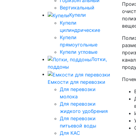
Горизонтальный
Произ
Вертикальный
очист
Купели
полиэ
Купели
вещес
цилиндрические
Купели
Полиэ
прямоугольные
разме
Купели угловые
произ
Лотки,
канал
поддоны
проду
Почем
Емкости для перевозки
Для перевозки
молока
Для перевозки
жидкого удобрения
Для перевозки
питьевой воды
Для КАС