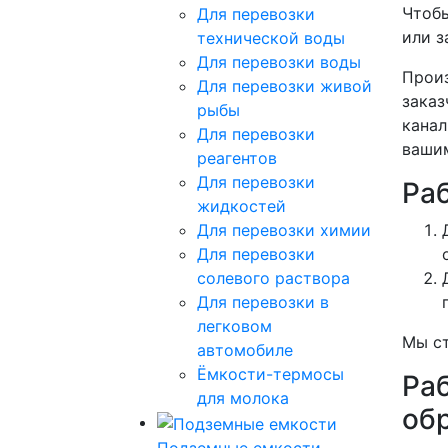
Чтобы
Для перевозки
или з
технической воды
Для перевозки воды
Произ
Для перевозки живой
заказ
рыбы
канал
Для перевозки
вашим
реагентов
Для перевозки
Ра
жидкостей
Для перевозки химии
Для перевозки
солевого раствора
Для перевозки в
легковом
Мы ст
автомобиле
Ёмкости-термосы
Ра
для молока
об
Подземные емкости