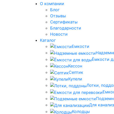
О компании
Блог
Отзывы
Сертификаты
Благодарности
Новости
Каталог
Емкости
Надземн
Ёмкости д
Кессон
Септик
Купели
Лотки, подд
Емко
Подземн
Для канали
Колодцы