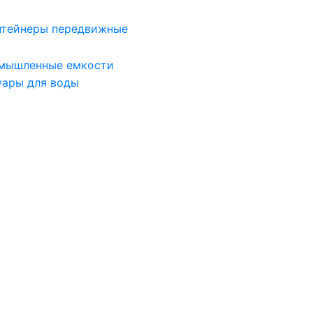
нтейнеры передвижные
мышленные емкости
уары для воды