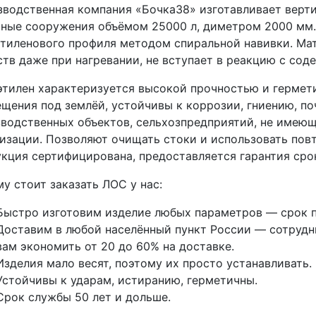
водственная компания «Бочка38» изготавливает верт
ные сооружения объёмом 25000 л, диметром 2000 мм. 
тиленового профиля методом спиральной навивки. Мат
тв даже при нагревании, не вступает в реакцию с со
тилен характеризуется высокой прочностью и гермети
щения под землёй, устойчивы к коррозии, гниению, п
водственных объектов, сельхозпредприятий, не имею
изации. Позволяют очищать стоки и использовать повт
кция сертифицирована, предоставляется гарантия срок
у стоит заказать ЛОС у нас:
Быстро изготовим изделие любых параметров — срок п
Доставим в любой населённый пункт России — сотрудни
вам экономить от 20 до 60% на доставке.
Изделия мало весят, поэтому их просто устанавливать.
Устойчивы к ударам, истиранию, герметичны.
Срок службы 50 лет и дольше.