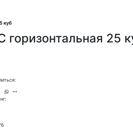
5 куб
 горизонтальная 25 к
иться:
нг:
76