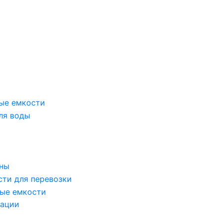
ые емкости
ля воды
оны
сти для перевозки
ые емкости
зации