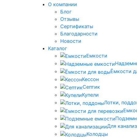
О компании
Блог
Отзывы
Сертификаты
Благодарности
Новости
Каталог
Емкости
Надземн
Ёмкости д
Кессон
Септик
Купели
Лотки, подд
Емко
Подземн
Для канали
Колодцы