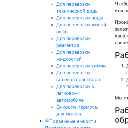
Чтобы
Для перевозки
или з
технической воды
Для перевозки воды
Произ
Для перевозки живой
заказ
рыбы
канал
Для перевозки
вашим
реагентов
Для перевозки
Ра
жидкостей
Для перевозки химии
Для перевозки
солевого раствора
Для перевозки в
легковом
Мы ст
автомобиле
Ёмкости-термосы
Ра
для молока
об
Подземные емкости