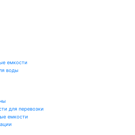
ые емкости
ля воды
оны
сти для перевозки
ые емкости
зации