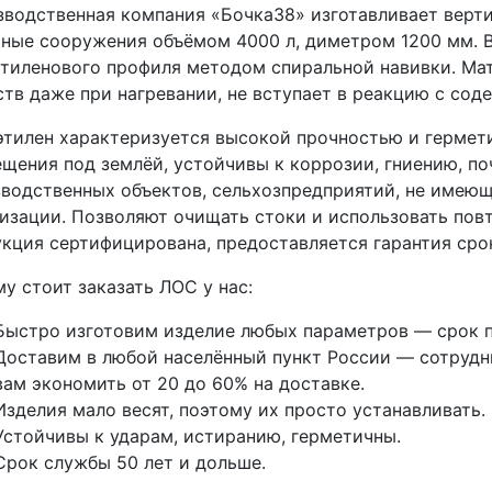
водственная компания «Бочка38» изготавливает верт
ные сооружения объёмом 4000 л, диметром 1200 мм. В
тиленового профиля методом спиральной навивки. Мат
тв даже при нагревании, не вступает в реакцию с со
тилен характеризуется высокой прочностью и гермети
щения под землёй, устойчивы к коррозии, гниению, п
водственных объектов, сельхозпредприятий, не имею
изации. Позволяют очищать стоки и использовать повт
кция сертифицирована, предоставляется гарантия срок
у стоит заказать ЛОС у нас:
Быстро изготовим изделие любых параметров — срок п
Доставим в любой населённый пункт России — сотрудни
вам экономить от 20 до 60% на доставке.
Изделия мало весят, поэтому их просто устанавливать.
Устойчивы к ударам, истиранию, герметичны.
Срок службы 50 лет и дольше.