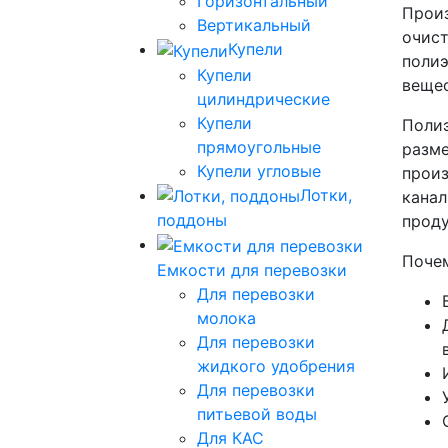
Горизонтальный
Произ
Вертикальный
очист
Купели
полиэ
Купели
вещес
цилиндрические
Купели
Полиэ
прямоугольные
разме
Купели угловые
произ
Лотки,
канал
поддоны
проду
Почем
Емкости для перевозки
Для перевозки
молока
Для перевозки
жидкого удобрения
Для перевозки
питьевой воды
Для КАС