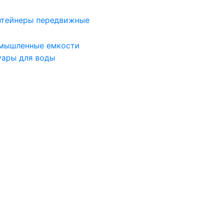
нтейнеры передвижные
мышленные емкости
уары для воды