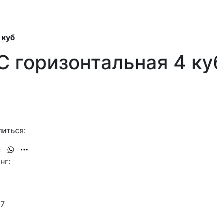
 куб
 горизонтальная 4 ку
иться:
нг:
67