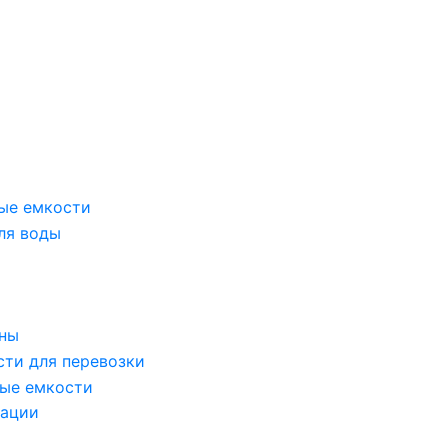
ые емкости
ля воды
оны
сти для перевозки
ые емкости
зации