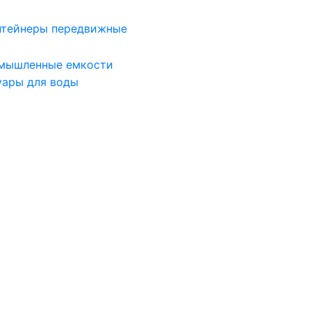
нтейнеры передвижные
мышленные емкости
уары для воды