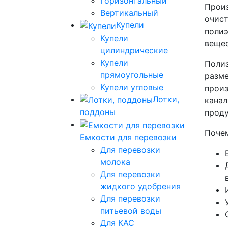
Горизонтальный
Произ
Вертикальный
очист
Купели
полиэ
Купели
вещес
цилиндрические
Купели
Полиэ
прямоугольные
разме
Купели угловые
произ
Лотки,
канал
поддоны
проду
Почем
Емкости для перевозки
Для перевозки
молока
Для перевозки
жидкого удобрения
Для перевозки
питьевой воды
Для КАС