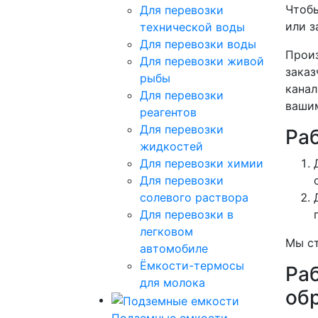
Чтобы
Для перевозки
или з
технической воды
Для перевозки воды
Произ
Для перевозки живой
заказ
рыбы
канал
Для перевозки
вашим
реагентов
Для перевозки
Ра
жидкостей
Для перевозки химии
Для перевозки
солевого раствора
Для перевозки в
легковом
Мы ст
автомобиле
Ёмкости-термосы
Ра
для молока
об
Подземные емкости