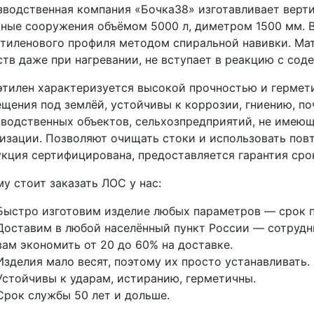
водственная компания «Бочка38» изготавливает верт
ные сооружения объёмом 5000 л, диметром 1500 мм. В
тиленового профиля методом спиральной навивки. Мат
тв даже при нагревании, не вступает в реакцию с со
тилен характеризуется высокой прочностью и гермети
щения под землёй, устойчивы к коррозии, гниению, п
водственных объектов, сельхозпредприятий, не имею
изации. Позволяют очищать стоки и использовать повт
кция сертифицирована, предоставляется гарантия срок
у стоит заказать ЛОС у нас:
Быстро изготовим изделие любых параметров — срок п
Доставим в любой населённый пункт России — сотрудни
вам экономить от 20 до 60% на доставке.
Изделия мало весят, поэтому их просто устанавливать.
Устойчивы к ударам, истиранию, герметичны.
Срок службы 50 лет и дольше.