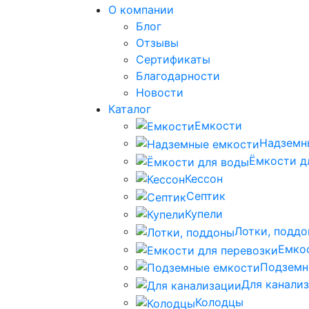
О компании
Блог
Отзывы
Сертификаты
Благодарности
Новости
Каталог
Емкости
Надземн
Ёмкости д
Кессон
Септик
Купели
Лотки, подд
Емко
Подземн
Для канали
Колодцы