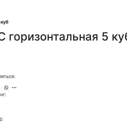
 куб
 горизонтальная 5 ку
иться:
нг:
0