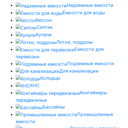
Надземные емкости
Ёмкости для воды
Кессон
Септик
Купели
Лотки, поддоны
Емкости для
перевозки
Подземные емкости
Для канализации
Колодцы
КНС
Контейнеры
передвижные
Бассейны
Промышленные
емкости