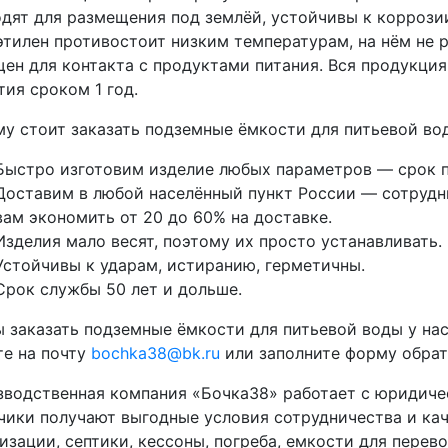
дят для размещения под землёй, устойчивы к коррози
тилен противостоит низким температурам, на нём не р
ен для контакта с продуктами питания. Вся продукци
тия сроком 1 год.
у стоит заказать подземные ёмкости для питьевой вод
Быстро изготовим изделие любых параметров — срок п
Доставим в любой населённый пункт России — сотрудни
вам экономить от 20 до 60% на доставке.
Изделия мало весят, поэтому их просто устанавливать.
Устойчивы к ударам, истиранию, герметичны.
Срок службы 50 лет и дольше.
 заказать подземные ёмкости для питьевой воды у нас
е на почту
bochka38@bk.ru
или заполните форму обратн
водственная компания «Бочка38» работает с юридиче
чики получают выгодные условия сотрудничества и кач
изации, септики, кессоны, погреба, емкости для перево