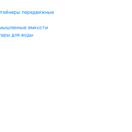
нтейнеры передвижные
мышленные емкости
уары для воды