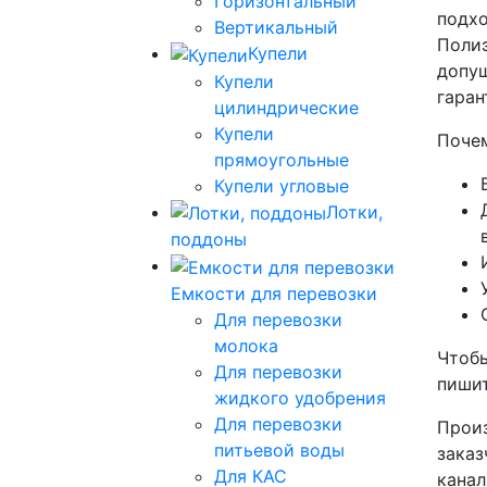
Горизонтальный
подхо
Вертикальный
Полиэ
Купели
допущ
Купели
гаран
цилиндрические
Купели
Почем
прямоугольные
Купели угловые
Лотки,
поддоны
Емкости для перевозки
Для перевозки
молока
Чтобы
Для перевозки
пишит
жидкого удобрения
Для перевозки
Произ
питьевой воды
заказ
Для КАС
канал