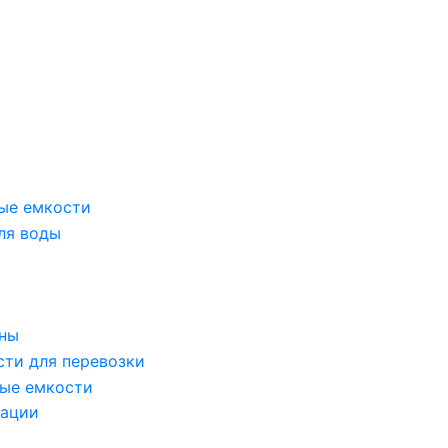
ые емкости
ля воды
оны
сти для перевозки
ые емкости
зации