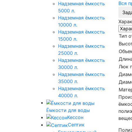
Вся 
Надземная ёмкость
5000 л.
Зад
Надземная ёмкость
Хара
10000 л.
Надземная ёмкость
Тип о
15000 л.
Высот
Надземная ёмкость
Объе
25000 л.
Длина
Надземная ёмкость
Люк 
30000 л.
Диам
Надземная ёмкость
35000 л.
Диам
Надземная ёмкость
Мате
40000 л.
Произ
ёмкос
Ёмкости для воды
полиэ
Кессон
вещес
Септик
Полиэ