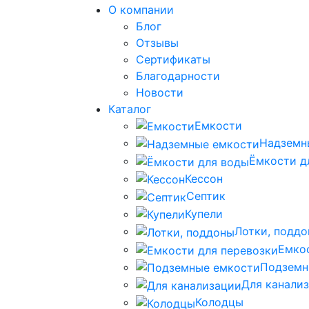
О компании
Блог
Отзывы
Сертификаты
Благодарности
Новости
Каталог
Емкости
Надземн
Ёмкости д
Кессон
Септик
Купели
Лотки, подд
Емко
Подземн
Для канали
Колодцы