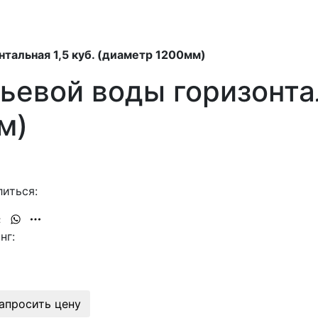
тальная 1,5 куб. (диаметр 1200мм)
ьевой воды горизонтал
м)
иться:
нг:
апросить цену