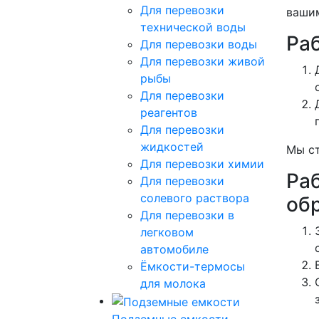
Для перевозки
вашим
технической воды
Ра
Для перевозки воды
Для перевозки живой
рыбы
Для перевозки
реагентов
Для перевозки
жидкостей
Мы ст
Для перевозки химии
Ра
Для перевозки
солевого раствора
об
Для перевозки в
легковом
автомобиле
Ёмкости-термосы
для молока
Подземные емкости