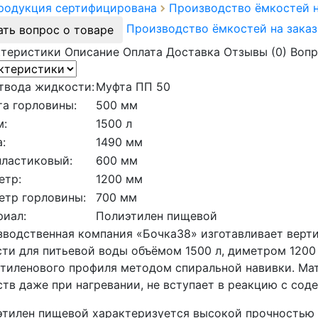
продукция сертифицирована
Производство ёмкостей 
Производство ёмкостей на зака
ать вопрос о товаре
ктеристики
Описание
Оплата
Доставка
Отзывы (0)
Вопр
твода жидкости:
Муфта ПП 50
а горловины:
500 мм
м:
1500 л
:
1490 мм
пластиковый:
600 мм
етр:
1200 мм
етр горловины:
700 мм
риал:
Полиэтилен пищевой
водственная компания «Бочка38» изготавливает верт
ти для питьевой воды объёмом 1500 л, диметром 1200 
тиленового профиля методом спиральной навивки. Мат
тв даже при нагревании, не вступает в реакцию с со
тилен пищевой характеризуется высокой прочностью 