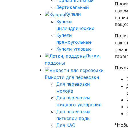
Горизонтальный
Произ
Вертикальный
назем
Купели
полиэ
Купели
вещес
цилиндрические
Купели
Полиэ
прямоугольные
накоп
Купели угловые
темпе
Лотки,
гаран
поддоны
Почем
Емкости для перевозки
Для перевозки
молока
Для перевозки
жидкого удобрения
Для перевозки
питьевой воды
Чтобы
Для КАС