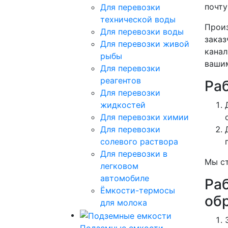
почт
Для перевозки
технической воды
Произ
Для перевозки воды
заказ
Для перевозки живой
канал
рыбы
вашим
Для перевозки
реагентов
Ра
Для перевозки
жидкостей
Для перевозки химии
Для перевозки
солевого раствора
Для перевозки в
Мы ст
легковом
автомобиле
Ра
Ёмкости-термосы
об
для молока
Подземные емкости