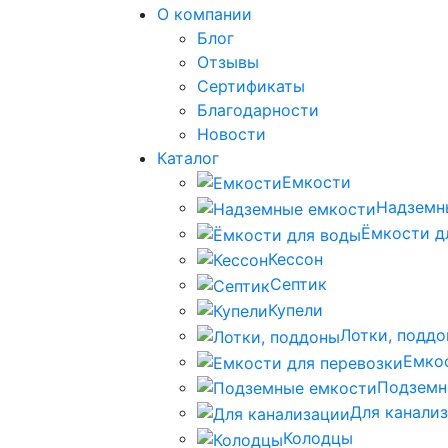
О компании
Блог
Отзывы
Сертификаты
Благодарности
Новости
Каталог
Емкости
Надземн
Ёмкости д
Кессон
Септик
Купели
Лотки, подд
Емко
Подземн
Для канали
Колодцы