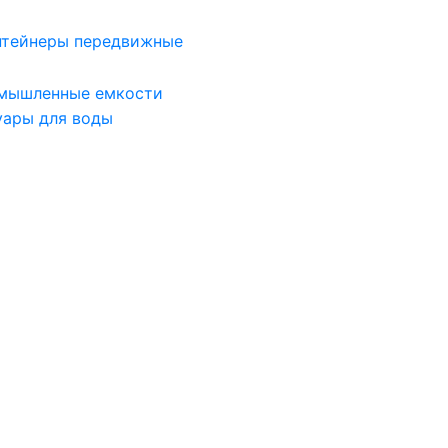
нтейнеры передвижные
мышленные емкости
уары для воды