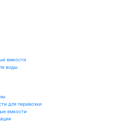
ые емкости
ля воды
оны
сти для перевозки
ые емкости
зации