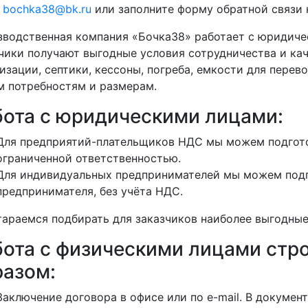
у
bochka38@bk.ru
или заполните форму обратной связи н
водственная компания «Бочка38» работает с юридиче
чики получают выгодные условия сотрудничества и кач
изации, септики, кессоны, погреба, емкости для перево
 потребностям и размерам.
бота с юридическими лицами:
Для предприятий-плательщиков НДС мы можем подгото
ограниченной ответственностью.
Для индивидуальных предпринимателей мы можем подг
предпринимателя, без учёта НДС.
араемся подбирать для заказчиков наиболее выгодные
бота с физическими лицами ст
разом:
Заключение договора в офисе или по e-mail. В докуме