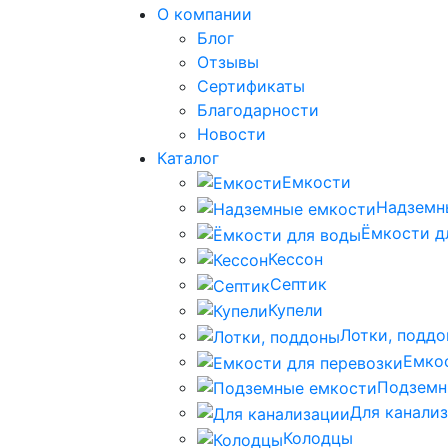
О компании
Блог
Отзывы
Сертификаты
Благодарности
Новости
Каталог
Емкости
Надземн
Ёмкости д
Кессон
Септик
Купели
Лотки, подд
Емко
Подземн
Для канали
Колодцы