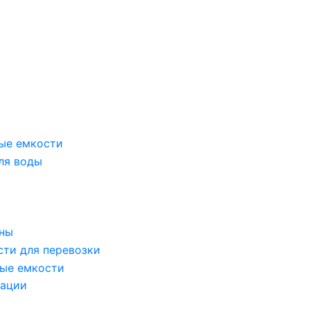
ые емкости
ля воды
оны
сти для перевозки
ые емкости
зации