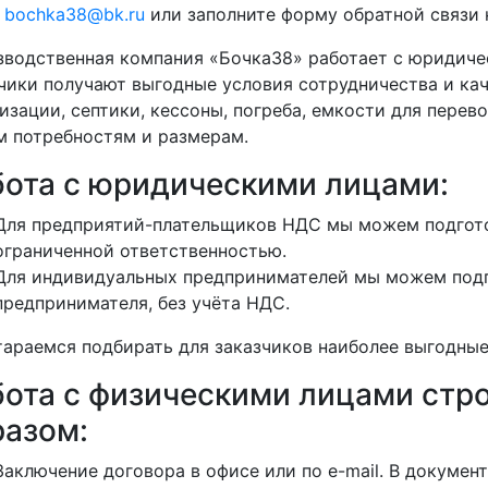
у
bochka38@bk.ru
или заполните форму обратной связи н
водственная компания «Бочка38» работает с юридиче
чики получают выгодные условия сотрудничества и кач
изации, септики, кессоны, погреба, емкости для перево
 потребностям и размерам.
бота с юридическими лицами:
Для предприятий-плательщиков НДС мы можем подгото
ограниченной ответственностью.
Для индивидуальных предпринимателей мы можем подг
предпринимателя, без учёта НДС.
араемся подбирать для заказчиков наиболее выгодные
бота с физическими лицами ст
разом:
Заключение договора в офисе или по e-mail. В докуме