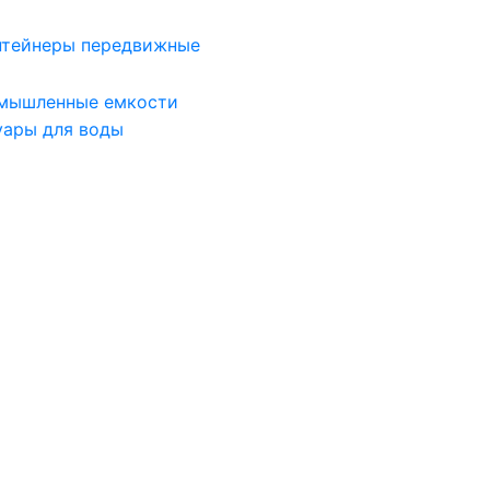
нтейнеры передвижные
мышленные емкости
уары для воды