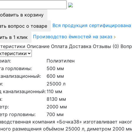
обавить в корзину
Вся продукция сертифицирован
ать вопрос о товаре
Производство ёмкостей на заказ
ить в 1 клик
ктеристики
Описание
Оплата
Доставка
Отзывы (0)
Вопр
риал:
Полиэтилен
а горловины:
500 мм
канализационный:
600 мм
м:
25000 л
д канализационный:
110 мм
:
8130 мм
етр:
2000 мм
етр горловины:
700 мм
водственная компания «Бочка38» изготавливает нако
ного размещения объёмом 25000 л, диметром 2000 мм.