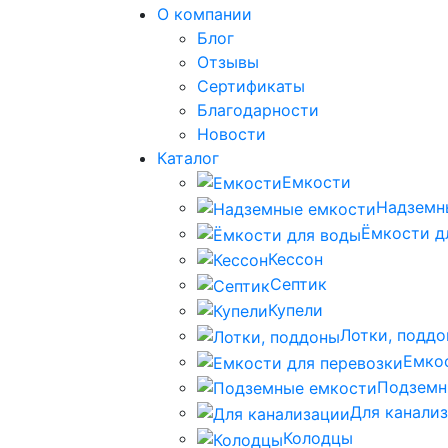
О компании
Блог
Отзывы
Сертификаты
Благодарности
Новости
Каталог
Емкости
Надземн
Ёмкости д
Кессон
Септик
Купели
Лотки, подд
Емко
Подземн
Для канали
Колодцы