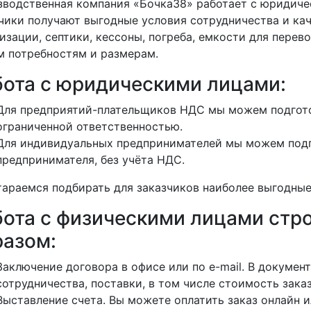
водственная компания «Бочка38» работает с юридиче
чики получают выгодные условия сотрудничества и кач
изации, септики, кессоны, погреба, емкости для перево
 потребностям и размерам.
бота с юридическими лицами:
Для предприятий-плательщиков НДС мы можем подгото
ограниченной ответственностью.
Для индивидуальных предпринимателей мы можем подг
предпринимателя, без учёта НДС.
араемся подбирать для заказчиков наиболее выгодные
бота с физическими лицами ст
разом:
Заключение договора в офисе или по e-mail. В докуме
сотрудничества, поставки, в том числе стоимость заказ
Выставление счета. Вы можете оплатить заказ онлайн и