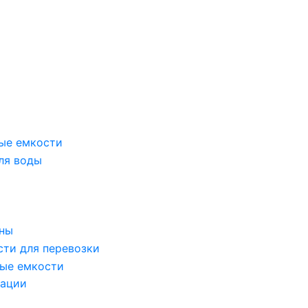
ые емкости
ля воды
оны
сти для перевозки
ые емкости
зации