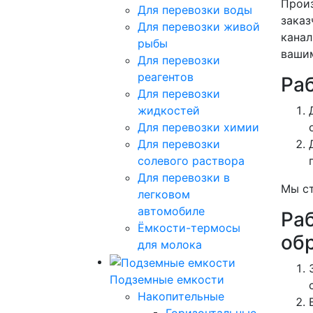
Произ
Для перевозки воды
заказ
Для перевозки живой
канал
рыбы
вашим
Для перевозки
реагентов
Ра
Для перевозки
жидкостей
Для перевозки химии
Для перевозки
солевого раствора
Для перевозки в
Мы ст
легковом
автомобиле
Ра
Ёмкости-термосы
об
для молока
Подземные емкости
Накопительные
Горизонтальные