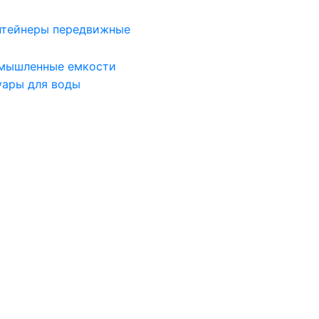
нтейнеры передвижные
мышленные емкости
уары для воды