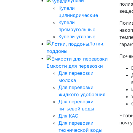
Купели
полиэ
Купели
вещес
цилиндрические
Купели
Полиэ
прямоугольные
накоп
Купели угловые
темпе
Лотки,
гаран
поддоны
Почем
Емкости для перевозки
Для перевозки
молока
Для перевозки
жидкого удобрения
Для перевозки
питьевой воды
Чтобы
Для КАС
почт
Для перевозки
технической воды