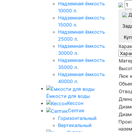
Надземная ёмкость
10000 л.
Д
Надземная ёмкость
15000 л.
Зад
Надземная ёмкость
Куп
25000 л.
Надземная ёмкость
Хара
30000 л.
Надземная ёмкость
Мате
35000 л.
Высот
Надземная ёмкость
Люк 
40000 л.
Объе
Отво
Ёмкости для воды
Длина
Кессон
Диам
Септик
Диам
Горизонтальный
Произ
Вертикальный
назем