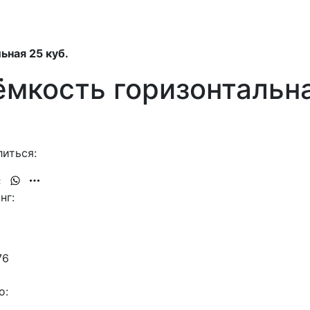
ьная 25 куб.
мкость горизонтальна
иться:
нг:
76
о: