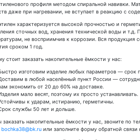
тиленового профиля методом спиральной навивки. Мат
тв даже при нагревании, не вступает в реакцию с со
тилен характеризуется высокой прочностью и гермети
ления сточных вод, хранения технической воды и т.д.
ратурам, не восприимчив к коррозии. Вся продукция 
тия сроком 1 год.
у стоит заказать накопительные ёмкости у нас:
Быстро изготовим изделие любых параметров — срок п
Доставим в любой населённый пункт России — сотрудни
вам экономить от 20 до 60% на доставке.
Изделия мало весят, поэтому их просто устанавливать.
Устойчивы к ударам, истиранию, герметичны.
Срок службы 50 лет и дольше.
 заказать накопительные ёмкости у нас, звоните по т
у
bochka38@bk.ru
или заполните форму обратной связи н