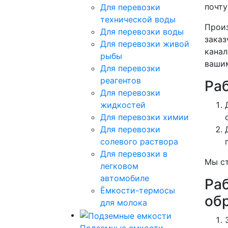
почт
Для перевозки
технической воды
Произ
Для перевозки воды
заказ
Для перевозки живой
канал
рыбы
вашим
Для перевозки
реагентов
Ра
Для перевозки
жидкостей
Для перевозки химии
Для перевозки
солевого раствора
Для перевозки в
Мы ст
легковом
автомобиле
Ра
Ёмкости-термосы
об
для молока
Подземные емкости