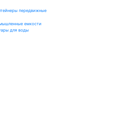
нтейнеры передвижные
мышленные емкости
уары для воды