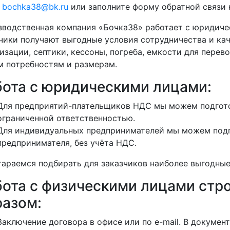
у
bochka38@bk.ru
или заполните форму обратной связи н
водственная компания «Бочка38» работает с юридиче
чики получают выгодные условия сотрудничества и кач
изации, септики, кессоны, погреба, емкости для перево
 потребностям и размерам.
бота с юридическими лицами:
Для предприятий-плательщиков НДС мы можем подгото
ограниченной ответственностью.
Для индивидуальных предпринимателей мы можем подг
предпринимателя, без учёта НДС.
араемся подбирать для заказчиков наиболее выгодные
бота с физическими лицами ст
разом:
Заключение договора в офисе или по e-mail. В докуме