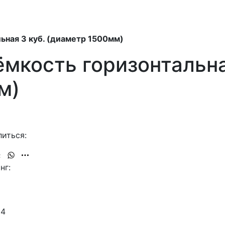
ьная 3 куб. (диаметр 1500мм)
мкость горизонтальна
м)
иться:
нг:
24