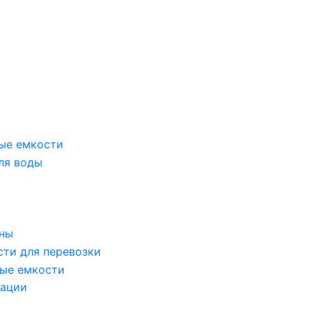
ые емкости
ля воды
оны
сти для перевозки
ые емкости
зации