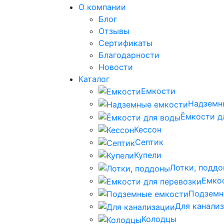
О компании
Блог
Отзывы
Сертификаты
Благодарности
Новости
Каталог
Емкости
Надземн
Ёмкости д
Кессон
Септик
Купели
Лотки, подд
Емко
Подземн
Для канали
Колодцы