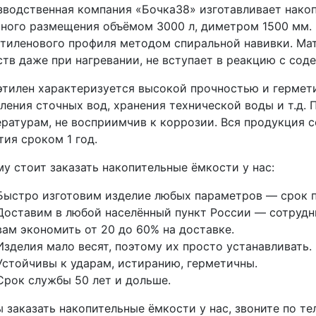
водственная компания «Бочка38» изготавливает нако
ного размещения объёмом 3000 л, диметром 1500 мм. 
тиленового профиля методом спиральной навивки. Мат
тв даже при нагревании, не вступает в реакцию с со
тилен характеризуется высокой прочностью и гермети
ления сточных вод, хранения технической воды и т.д.
ратурам, не восприимчив к коррозии. Вся продукция 
тия сроком 1 год.
у стоит заказать накопительные ёмкости у нас:
Быстро изготовим изделие любых параметров — срок п
Доставим в любой населённый пункт России — сотрудни
вам экономить от 20 до 60% на доставке.
Изделия мало весят, поэтому их просто устанавливать.
Устойчивы к ударам, истиранию, герметичны.
Срок службы 50 лет и дольше.
 заказать накопительные ёмкости у нас, звоните по т