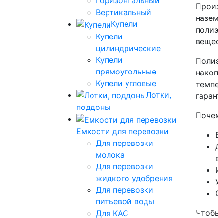
Горизонтальный
Произ
Вертикальный
назем
Купели
полиэ
Купели
вещес
цилиндрические
Купели
Полиэ
прямоугольные
накоп
Купели угловые
темпе
Лотки,
гаран
поддоны
Почем
Емкости для перевозки
Для перевозки
молока
Для перевозки
жидкого удобрения
Для перевозки
питьевой воды
Чтобы
Для КАС