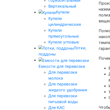
Горизонтальный
Произ
Вертикальный
назем
Купели
полиэ
Купели
вещес
цилиндрические
Купели
Полиэ
прямоугольные
накоп
Купели угловые
темпе
Лотки,
гаран
поддоны
Почем
Емкости для перевозки
Для перевозки
молока
Для перевозки
жидкого удобрения
Для перевозки
питьевой воды
Чтобы
Для КАС