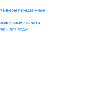
нтейнеры передвижные
мышленные емкости
уары для воды