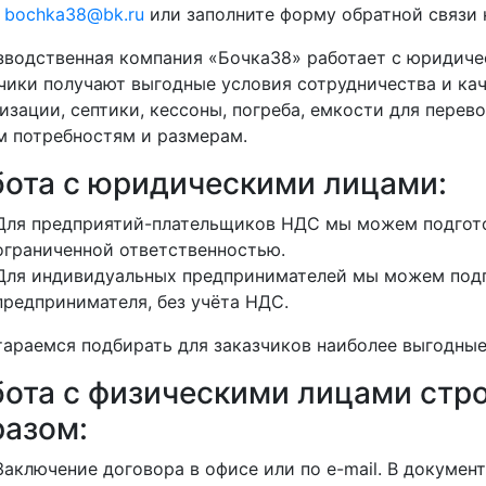
у
bochka38@bk.ru
или заполните форму обратной связи н
водственная компания «Бочка38» работает с юридиче
чики получают выгодные условия сотрудничества и кач
изации, септики, кессоны, погреба, емкости для перево
 потребностям и размерам.
бота с юридическими лицами:
Для предприятий-плательщиков НДС мы можем подгото
ограниченной ответственностью.
Для индивидуальных предпринимателей мы можем подг
предпринимателя, без учёта НДС.
араемся подбирать для заказчиков наиболее выгодные
бота с физическими лицами ст
разом:
Заключение договора в офисе или по e-mail. В докуме