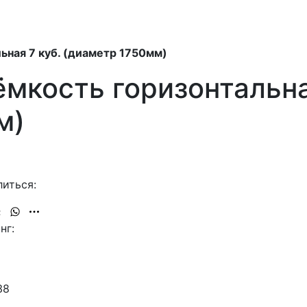
ьная 7 куб. (диаметр 1750мм)
мкость горизонтальна
м)
иться:
нг:
38