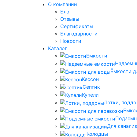
О компании
Блог
Отзывы
Сертификаты
Благодарности
Новости
Каталог
Емкости
Надземн
Ёмкости д
Кессон
Септик
Купели
Лотки, подд
Емко
Подземн
Для канали
Колодцы