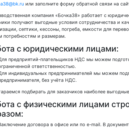
ka38@bk.ru
или заполните форму обратной связи на сай
водственная компания «Бочка38» работает с юридиче
чики получают выгодные условия сотрудничества и кач
изации, септики, кессоны, погреба, емкости для перево
 потребностям и размерам.
бота с юридическими лицами:
Для предприятий-плательщиков НДС мы можем подгото
ограниченной ответственностью.
Для индивидуальных предпринимателей мы можем подг
предпринимателя, без учёта НДС.
араемся подбирать для заказчиков наиболее выгодные
бота с физическими лицами ст
разом:
Заключение договора в офисе или по e-mail. В докуме