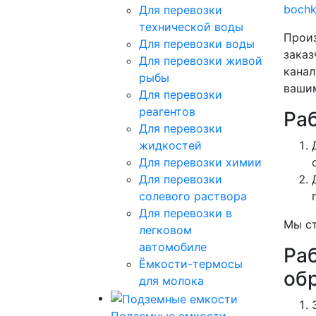
boch
Для перевозки
технической воды
Произ
Для перевозки воды
заказ
Для перевозки живой
канал
рыбы
вашим
Для перевозки
реагентов
Ра
Для перевозки
жидкостей
Для перевозки химии
Для перевозки
солевого раствора
Для перевозки в
Мы ст
легковом
автомобиле
Ра
Ёмкости-термосы
об
для молока
Подземные емкости