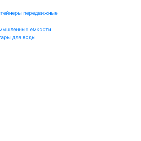
нтейнеры передвижные
мышленные емкости
уары для воды