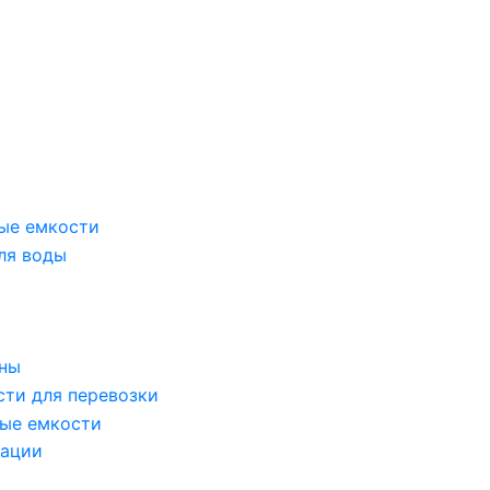
ые емкости
ля воды
оны
сти для перевозки
ые емкости
зации