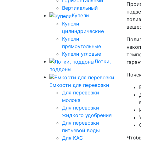
Горизонтальный
Произ
Вертикальный
подзе
Купели
полиэ
Купели
вещес
цилиндрические
Купели
Полиэ
прямоугольные
накоп
Купели угловые
темпе
Лотки,
гаран
поддоны
Почем
Емкости для перевозки
Для перевозки
молока
Для перевозки
жидкого удобрения
Для перевозки
питьевой воды
Чтобы
Для КАС