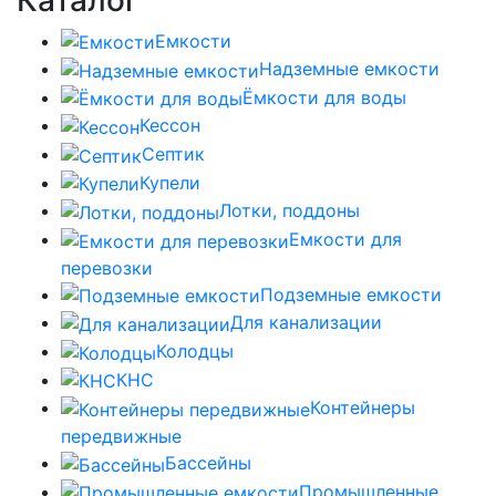
Емкости
Надземные емкости
Ёмкости для воды
Кессон
Септик
Купели
Лотки, поддоны
Емкости для
перевозки
Подземные емкости
Для канализации
Колодцы
КНС
Контейнеры
передвижные
Бассейны
Промышленные