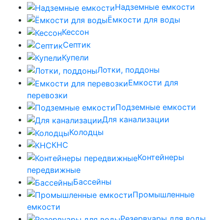
Надземные емкости
Ёмкости для воды
Кессон
Септик
Купели
Лотки, поддоны
Емкости для
перевозки
Подземные емкости
Для канализации
Колодцы
КНС
Контейнеры
передвижные
Бассейны
Промышленные
емкости
Резервуары для воды