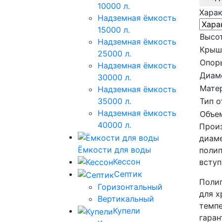
10000 л.
Хара
Надземная ёмкость
15000 л.
Высот
Надземная ёмкость
Крыш
25000 л.
Опор
Надземная ёмкость
Диам
30000 л.
Мате
Надземная ёмкость
Тип о
35000 л.
Надземная ёмкость
Объе
40000 л.
Произ
диаме
Ёмкости для воды
полип
Кессон
вступ
Септик
Полип
Горизонтальный
для х
Вертикальный
темпе
Купели
гаран