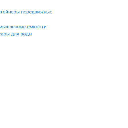
нтейнеры передвижные
мышленные емкости
уары для воды