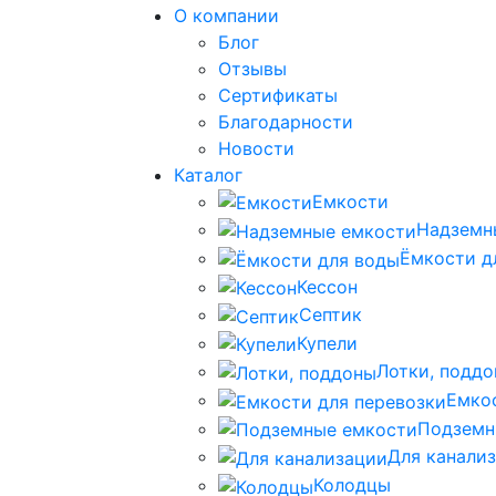
О компании
Блог
Отзывы
Сертификаты
Благодарности
Новости
Каталог
Емкости
Надземн
Ёмкости д
Кессон
Септик
Купели
Лотки, подд
Емко
Подземн
Для канали
Колодцы