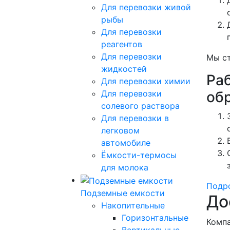
Для перевозки живой
рыбы
Для перевозки
реагентов
Для перевозки
Мы ст
жидкостей
Ра
Для перевозки химии
об
Для перевозки
солевого раствора
Для перевозки в
легковом
автомобиле
Ёмкости-термосы
для молока
Подро
Подземные емкости
До
Накопительные
Горизонтальные
Компа
Вертикальные