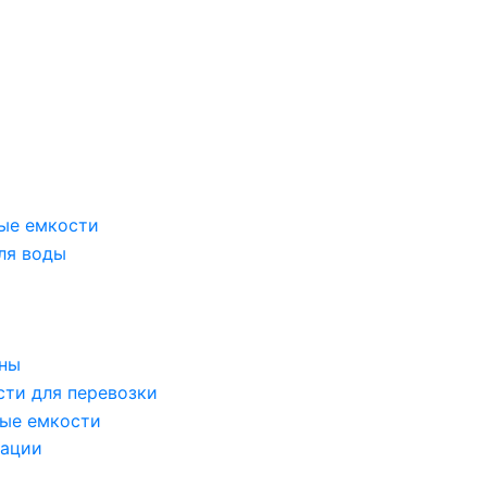
ые емкости
ля воды
оны
сти для перевозки
ые емкости
зации