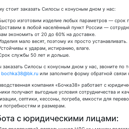
у стоит заказать Силосы с конусным дном у нас:
Быстро изготовим изделие любых параметров — срок п
Доставим в любой населённый пункт России — сотрудни
вам экономить от 20 до 60% на доставке.
Изделия мало весят, поэтому их просто устанавливать.
Устойчивы к ударам, истиранию, влаге.
Срок службы 50 лет и дольше.
 заказать Силосы с конусным дном у нас, звоните по 
у
bochka38@bk.ru
или заполните форму обратной связи н
водственная компания «Бочка38» работает с юридиче
чики получают выгодные условия сотрудничества и кач
изации, септики, кессоны, погреба, емкости для перево
 потребностям и размерам.
бота с юридическими лицами:
Для предприятий-плательщиков НДС мы можем подгото