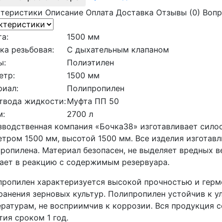
ктеристики
Описание
Оплата
Доставка
Отзывы (0)
Вопр
а:
1500 мм
ка резьбовая:
С дыхательным клапаном
ы:
Полиэтилен
етр:
1500 мм
риал:
Полипропилен
твода жидкости:
Муфта ПП 50
м:
2700 л
водственная компания «Бочка38» изготавливает сило
тром 1500 мм, высотой 1500 мм. Все изделия изготав
ропилена. Материал безопасен, не выделяет вредных в
ает в реакцию с содержимым резервуара.
ропилен характеризуется высокой прочностью и герм
ранения зерновых культур. Полипропилен устойчив к 
ратурам, не восприимчив к коррозии. Вся продукция 
тия сроком 1 год.