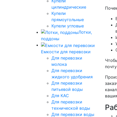
Купели
цилиндрические
Почем
Купели
прямоугольные
Купели угловые
Лотки,
поддоны
Емкости для перевозки
Для перевозки
Чтобы
молока
почт
Для перевозки
жидкого удобрения
Произ
Для перевозки
заказ
питьевой воды
канал
Для КАС
вашим
Для перевозки
Ра
технической воды
Для перевозки воды