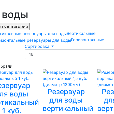
 воды
ть категории
Вертикальные
Горизонтальные
Сортировка:
брали:
езервуар
Резервуар
Ре
ля воды
для воды
дл
ртикальный
вертикальный
верт
1 куб.