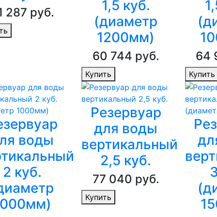
1,5 куб.
1
1 287 руб.
(диаметр
(д
ть
1200мм)
10
60 744 руб.
64 
Купить
Купить
Резервуар
езервуар
Ре
для воды
ля воды
дл
вертикальный
ртикальный
верт
2,5 куб.
2 куб.
3
77 040 руб.
диаметр
(д
Купить
1000мм)
15