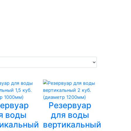
зервуар
Резервуар
я воды
для воды
икальный
вертикальный