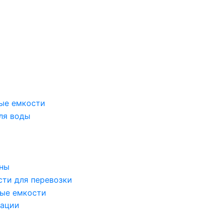
ые емкости
ля воды
оны
сти для перевозки
ые емкости
зации