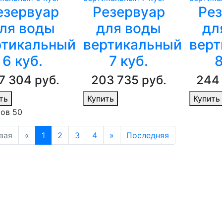
езервуар
Резервуар
Ре
ля воды
для воды
дл
ртикальный
вертикальный
верт
6 куб.
7 куб.
8
7 304 руб.
203 735 руб.
244 
ть
Купить
Купить
ов 50
вая
«
1
2
3
4
»
Последняя