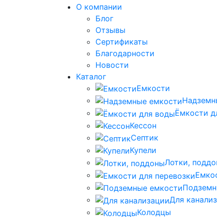
О компании
Блог
Отзывы
Сертификаты
Благодарности
Новости
Каталог
Емкости
Надземн
Ёмкости д
Кессон
Септик
Купели
Лотки, подд
Емко
Подземн
Для канали
Колодцы