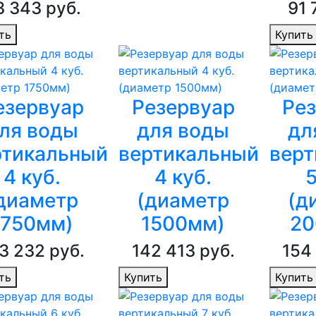
3 343 руб.
91 
ть
Купить
езервуар
Резервуар
Ре
ля воды
для воды
дл
ртикальный
вертикальный
верт
4 куб.
4 куб.
5
диаметр
(диаметр
(д
1750мм)
1500мм)
20
3 232 руб.
142 413 руб.
154
ть
Купить
Купить