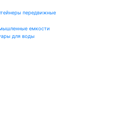
нтейнеры передвижные
мышленные емкости
уары для воды