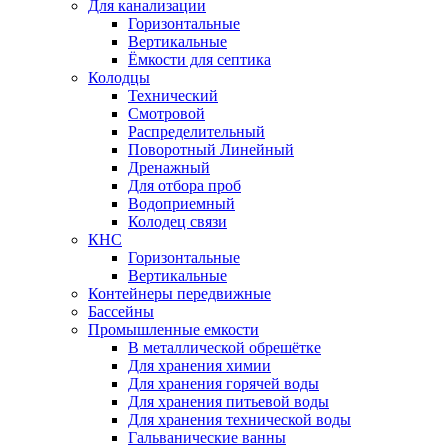
Для канализации
Горизонтальные
Вертикальные
Ёмкости для септика
Колодцы
Технический
Смотровой
Распределительный
Поворотный Линейный
Дренажный
Для отбора проб
Водоприемный
Колодец связи
КНС
Горизонтальные
Вертикальные
Контейнеры передвижные
Бассейны
Промышленные емкости
В металлической обрешётке
Для хранения химии
Для хранения горячей воды
Для хранения питьевой воды
Для хранения технической воды
Гальванические ванны