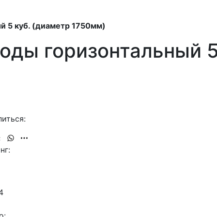
й 5 куб. (диаметр 1750мм)
оды горизонтальный 5
иться:
нг:
4
о: