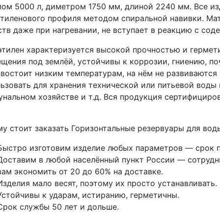
ом 5000 л, диметром 1750 мм, длиной 2240 мм. Все из
тиленового профиля методом спиральной навивки. Мат
тв даже при нагревании, не вступает в реакцию с со
тилен характеризуется высокой прочностью и гермети
щения под землёй, устойчивы к коррозии, гниению, п
востоит низким температурам, на нём не развиваются
ьзовать для хранения технической или питьевой воды 
нальном хозяйстве и т.д. Вся продукция сертифициров
у стоит заказать Горизонтальные резервуары для воды
Быстро изготовим изделие любых параметров — срок п
Доставим в любой населённый пункт России — сотрудни
вам экономить от 20 до 60% на доставке.
Изделия мало весят, поэтому их просто устанавливать.
Устойчивы к ударам, истиранию, герметичны.
Срок службы 50 лет и дольше.