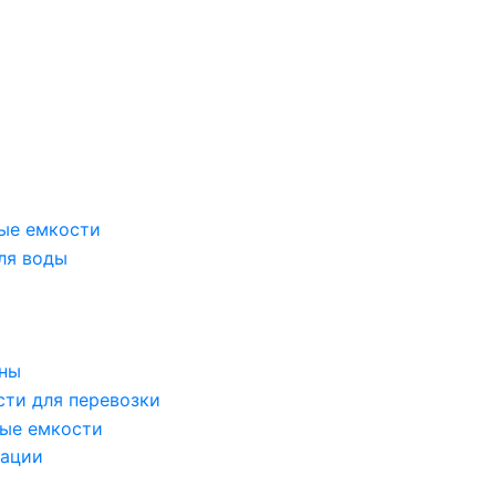
ые емкости
ля воды
оны
сти для перевозки
ые емкости
зации