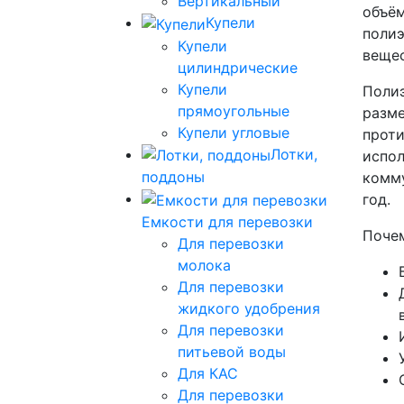
Вертикальный
объём
Купели
полиэ
Купели
вещес
цилиндрические
Купели
Полиэ
прямоугольные
разме
Купели угловые
проти
Лотки,
испол
поддоны
комму
год.
Емкости для перевозки
Почем
Для перевозки
молока
Для перевозки
жидкого удобрения
Для перевозки
питьевой воды
Для КАС
Для перевозки