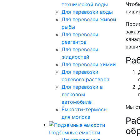
Чтобы
технической воды
пишит
Для перевозки воды
Для перевозки живой
Произ
рыбы
заказ
Для перевозки
канал
реагентов
вашим
Для перевозки
жидкостей
Ра
Для перевозки химии
Для перевозки
солевого раствора
Для перевозки в
легковом
автомобиле
Мы ст
Ёмкости-термосы
для молока
Ра
об
Подземные емкости
Накопительные