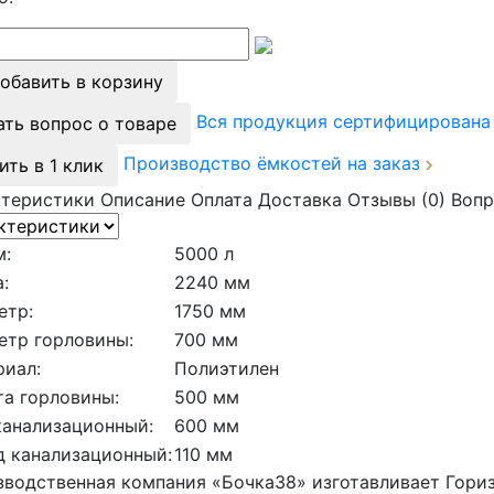
обавить в корзину
Вся продукция сертифицирован
ать вопрос о товаре
Производство ёмкостей на заказ
ить в 1 клик
ктеристики
Описание
Оплата
Доставка
Отзывы (0)
Вопр
м:
5000 л
:
2240 мм
етр:
1750 мм
етр горловины:
700 мм
риал:
Полиэтилен
а горловины:
500 мм
канализационный:
600 мм
д канализационный:
110 мм
водственная компания «Бочка38» изготавливает Гори