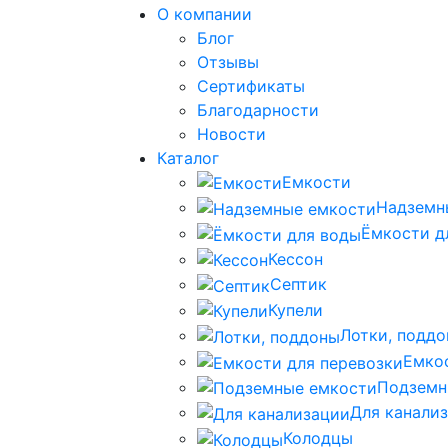
О компании
Блог
Отзывы
Сертификаты
Благодарности
Новости
Каталог
Емкости
Надземн
Ёмкости д
Кессон
Септик
Купели
Лотки, подд
Емко
Подземн
Для канали
Колодцы