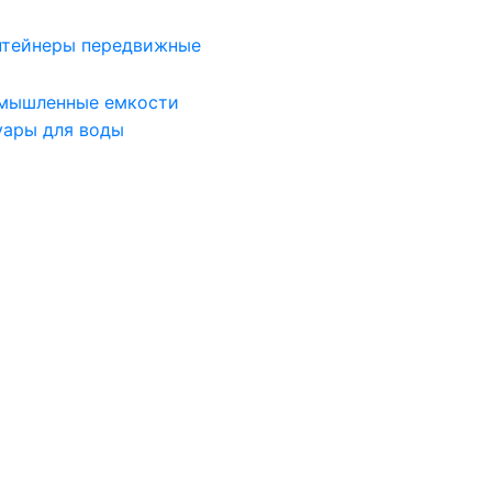
нтейнеры передвижные
мышленные емкости
уары для воды