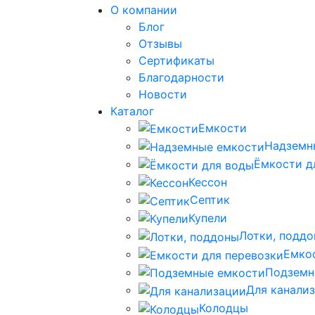
О компании
Блог
Отзывы
Сертификаты
Благодарности
Новости
Каталог
Емкости
Надземн
Ёмкости д
Кессон
Септик
Купели
Лотки, подд
Емко
Подземн
Для канали
Колодцы