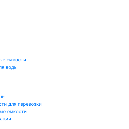
ые емкости
ля воды
оны
сти для перевозки
ые емкости
зации