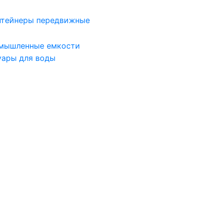
нтейнеры передвижные
мышленные емкости
уары для воды