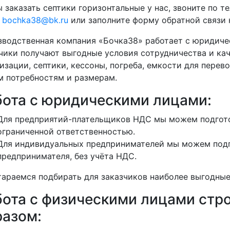
 заказать септики горизонтальные у нас, звоните по 
у
bochka38@bk.ru
или заполните форму обратной связи н
водственная компания «Бочка38» работает с юридиче
чики получают выгодные условия сотрудничества и кач
изации, септики, кессоны, погреба, емкости для перево
 потребностям и размерам.
бота с юридическими лицами:
Для предприятий-плательщиков НДС мы можем подгото
ограниченной ответственностью.
Для индивидуальных предпринимателей мы можем подг
предпринимателя, без учёта НДС.
араемся подбирать для заказчиков наиболее выгодные
бота с физическими лицами ст
разом: