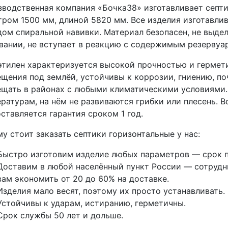
водственная компания «Бочка38» изготавливает септи
ром 1500 мм, длиной 5820 мм. Все изделия изготавли
ом спиральной навивки. Материал безопасен, не выде
вании, не вступает в реакцию с содержимым резервуар
тилен характеризуется высокой прочностью и гермети
щения под землёй, устойчивы к коррозии, гниению, п
щать в районах с любыми климатическими условиями.
ратурам, на нём не развиваются грибки или плесень. 
ставляется гарантия сроком 1 год.
у стоит заказать септики горизонтальные у нас:
Быстро изготовим изделие любых параметров — срок п
Доставим в любой населённый пункт России — сотрудни
вам экономить от 20 до 60% на доставке.
Изделия мало весят, поэтому их просто устанавливать.
Устойчивы к ударам, истиранию, герметичны.
Срок службы 50 лет и дольше.