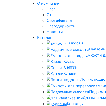
О компании
Блог
Отзывы
Сертификаты
Благодарности
Новости
Каталог
Емкости
Надземн
Ёмкости д
Кессон
Септик
Купели
Лотки, подд
Емко
Подземн
Для канали
Колодцы