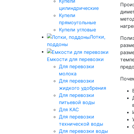
Купели
Произ
цилиндрические
димет
Купели
метод
прямоугольные
нагре
Купели угловые
Лотки,
Полиэ
поддоны
разме
разме
Емкости для перевозки
темпе
Для перевозки
предо
молока
Почем
Для перевозки
жидкого удобрения
Для перевозки
питьевой воды
Для КАС
Для перевозки
технической воды
Для перевозки воды