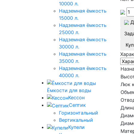
10000 л.
Надземная ёмкость
15000 л.
Д
Надземная ёмкость
25000 л.
Зад
Надземная ёмкость
Куп
30000 л.
Надземная ёмкость
Хара
35000 л.
Надземная ёмкость
Назна
40000 л.
Высот
Люк 
Ёмкости для воды
Объе
Кессон
Отво
Септик
Длина
Горизонтальный
Диам
Вертикальный
Диам
Купели
Мате