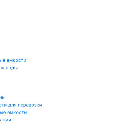
ые емкости
ля воды
оны
сти для перевозки
ые емкости
зации