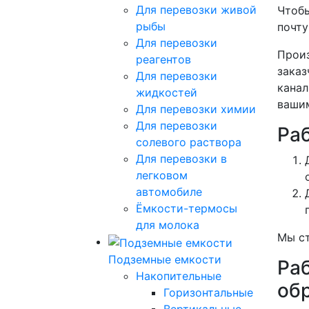
Для перевозки живой
Чтобы
рыбы
почт
Для перевозки
Произ
реагентов
заказ
Для перевозки
канал
жидкостей
вашим
Для перевозки химии
Для перевозки
Ра
солевого раствора
Для перевозки в
легковом
автомобиле
Ёмкости-термосы
для молока
Мы ст
Подземные емкости
Ра
Накопительные
об
Горизонтальные
Вертикальные