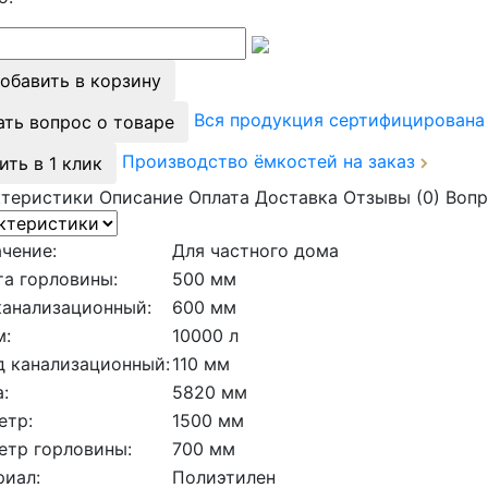
обавить в корзину
Вся продукция сертифицирован
ать вопрос о товаре
Производство ёмкостей на заказ
ить в 1 клик
ктеристики
Описание
Оплата
Доставка
Отзывы (0)
Вопр
чение:
Для частного дома
а горловины:
500 мм
канализационный:
600 мм
м:
10000 л
д канализационный:
110 мм
:
5820 мм
етр:
1500 мм
етр горловины:
700 мм
риал:
Полиэтилен