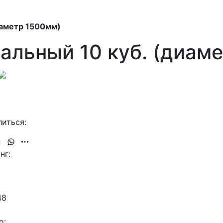
иаметр 1500мм)
альный 10 куб. (диам
иться:
нг:
48
о: