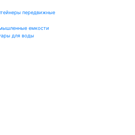
нтейнеры передвижные
мышленные емкости
уары для воды