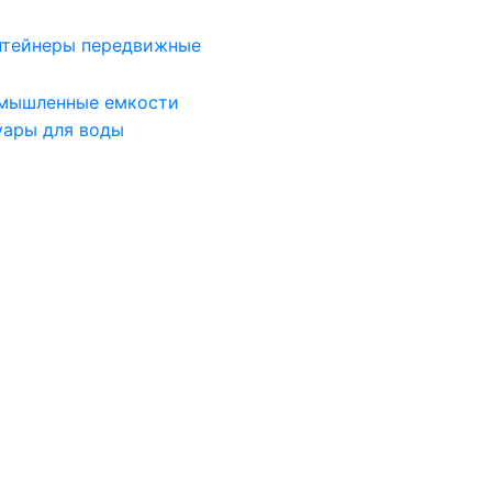
нтейнеры передвижные
мышленные емкости
уары для воды