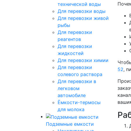
Почем
технической воды
Для перевозки воды
Для перевозки живой
рыбы
Для перевозки
реагентов
Для перевозки
жидкостей
Для перевозки химии
Чтобы
Для перевозки
52
, п
солевого раствора
Произ
Для перевозки в
заказ
легковом
канал
автомобиле
вашим
Ёмкости-термосы
для молока
Ра
Подземные емкости
Накопительные