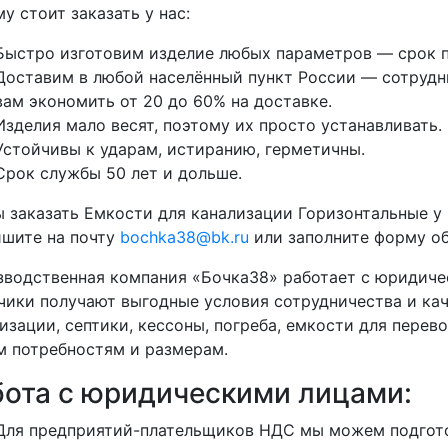
у стоит заказать у нас:
Быстро изготовим изделие любых параметров — срок п
Доставим в любой населённый пункт России — сотрудни
вам экономить от 20 до 60% на доставке.
Изделия мало весят, поэтому их просто устанавливать.
Устойчивы к ударам, истиранию, герметичны.
Срок службы 50 лет и дольше.
 заказать Емкости для канализации Горизонтальные у 
ишите на почту
bochka38@bk.ru
или заполните форму об
водственная компания «Бочка38» работает с юридиче
чики получают выгодные условия сотрудничества и кач
изации, септики, кессоны, погреба, емкости для перево
 потребностям и размерам.
бота с юридическими лицами:
Для предприятий-плательщиков НДС мы можем подгото