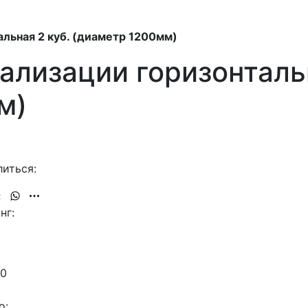
альная 2 куб. (диаметр 1200мм)
ализации горизонтальн
м)
иться:
нг:
70
о: