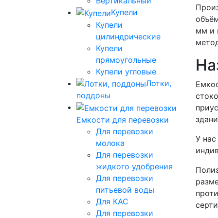
Вертикальный
Произ
Купели
объём
Купели
мм и 
цилиндрические
метод
Купели
прямоугольные
На
Купели угловые
Лотки,
Емкос
поддоны
стоко
приус
здани
Емкости для перевозки
Для перевозки
У нас
молока
инди
Для перевозки
жидкого удобрения
Полиэ
Для перевозки
разме
питьевой воды
проти
Для КАС
серти
Для перевозки