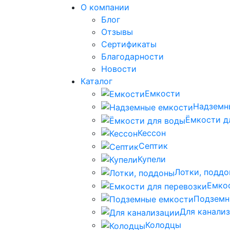
О компании
Блог
Отзывы
Сертификаты
Благодарности
Новости
Каталог
Емкости
Надземн
Ёмкости д
Кессон
Септик
Купели
Лотки, подд
Емко
Подземн
Для канали
Колодцы