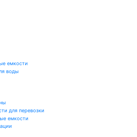
ые емкости
ля воды
оны
сти для перевозки
ые емкости
зации