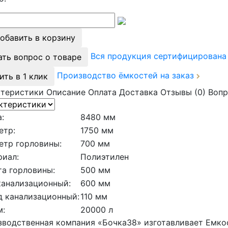
обавить в корзину
Вся продукция сертифицирован
ать вопрос о товаре
Производство ёмкостей на заказ
ить в 1 клик
ктеристики
Описание
Оплата
Доставка
Отзывы (0)
Вопр
:
8480 мм
етр:
1750 мм
етр горловины:
700 мм
риал:
Полиэтилен
а горловины:
500 мм
канализационный:
600 мм
д канализационный:
110 мм
м:
20000 л
водственная компания «Бочка38» изготавливает Емко