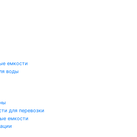
ые емкости
ля воды
оны
сти для перевозки
ые емкости
зации