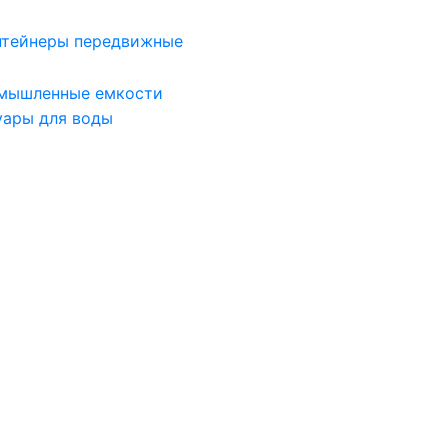
нтейнеры передвижные
мышленные емкости
уары для воды