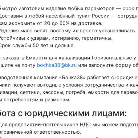
Быстро изготовим изделие любых параметров — срок п
Доставим в любой населённый пункт России — сотрудни
вам экономить от 20 до 60% на доставке.
Изделия мало весят, поэтому их просто устанавливать.
Устойчивы к ударам, истиранию, герметичны.
Срок службы 50 лет и дольше.
 заказать Емкости для канализации Горизонтальные у 
ишите на почту
bochka38@bk.ru
или заполните форму об
водственная компания «Бочка38» работает с юридиче
чики получают выгодные условия сотрудничества и кач
изации, септики, кессоны, погреба, емкости для перево
 потребностям и размерам.
бота с юридическими лицами:
Для предприятий-плательщиков НДС мы можем подгото
ограниченной ответственностью.