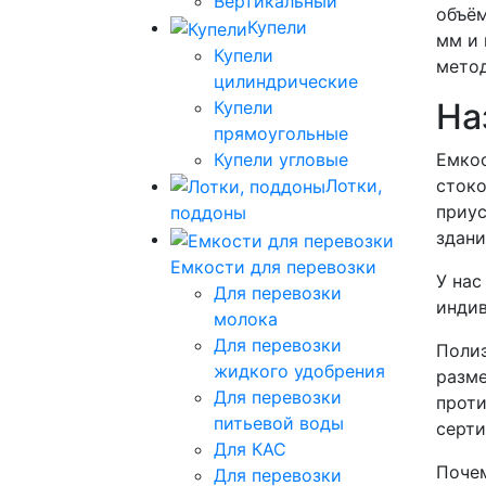
Вертикальный
объём
Купели
мм и 
Купели
метод
цилиндрические
На
Купели
прямоугольные
Купели угловые
Емкос
Лотки,
стоко
приус
поддоны
здани
Емкости для перевозки
У нас
Для перевозки
инди
молока
Для перевозки
Полиэ
жидкого удобрения
разме
Для перевозки
проти
питьевой воды
серти
Для КАС
Почем
Для перевозки