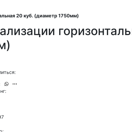
альная 20 куб. (диаметр 1750мм)
ализации горизонталь
м)
иться:
нг:
97
о: