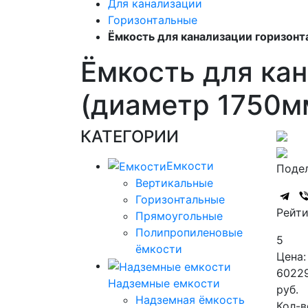
Для канализации
Горизонтальные
Ёмкость для канализации горизонт
Ёмкость для кан
(диаметр 1750м
КАТЕГОРИИ
Емкости
Подел
Вертикальные
Горизонтальные
Рейти
Прямоугольные
Полипропиленовые
5
ёмкости
Цена:
6022
Надземные емкости
руб.
Надземная ёмкость
Кол-в