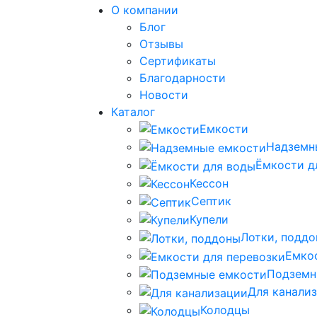
О компании
Блог
Отзывы
Сертификаты
Благодарности
Новости
Каталог
Емкости
Надземн
Ёмкости д
Кессон
Септик
Купели
Лотки, подд
Емко
Подземн
Для канали
Колодцы