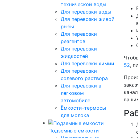
технической воды
Для перевозки воды
Для перевозки живой
рыбы
Для перевозки
реагентов
Для перевозки
жидкостей
Чтобы
Для перевозки химии
52
, п
Для перевозки
Произ
солевого раствора
заказ
Для перевозки в
канал
легковом
вашим
автомобиле
Ёмкости-термосы
Ра
для молока
Подземные емкости
Накопительные