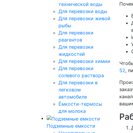
Почем
технической воды
Для перевозки воды
Для перевозки живой
рыбы
Для перевозки
реагентов
Для перевозки
жидкостей
Для перевозки химии
Чтобы
Для перевозки
52
, п
солевого раствора
Произ
Для перевозки в
заказ
легковом
канал
автомобиле
вашим
Ёмкости-термосы
для молока
Ра
Подземные емкости
Накопительные