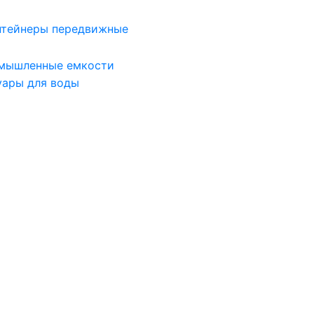
нтейнеры передвижные
мышленные емкости
уары для воды