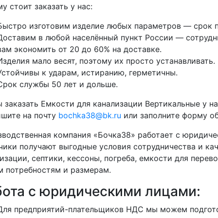
у стоит заказать у нас:
Быстро изготовим изделие любых параметров — срок п
Доставим в любой населённый пункт России — сотрудни
вам экономить от 20 до 60% на доставке.
Изделия мало весят, поэтому их просто устанавливать.
Устойчивы к ударам, истиранию, герметичны.
Срок службы 50 лет и дольше.
 заказать Емкости для канализации Вертикальные у на
ишите на почту
bochka38@bk.ru
или заполните форму об
водственная компания «Бочка38» работает с юридиче
чики получают выгодные условия сотрудничества и кач
изации, септики, кессоны, погреба, емкости для перево
 потребностям и размерам.
бота с юридическими лицами:
Для предприятий-плательщиков НДС мы можем подгото