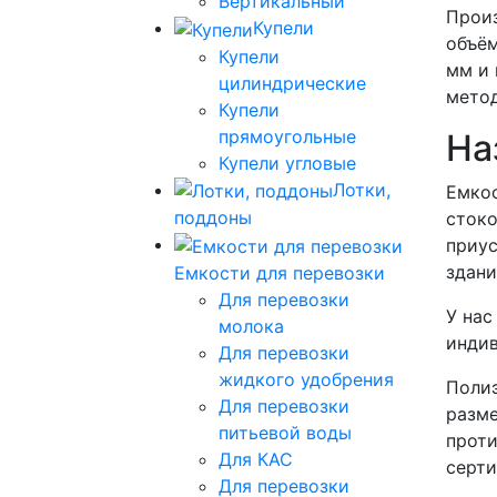
Вертикальный
Произ
Купели
объём
Купели
мм и 
цилиндрические
метод
Купели
прямоугольные
На
Купели угловые
Лотки,
Емкос
поддоны
стоко
приус
здани
Емкости для перевозки
Для перевозки
У нас
молока
инди
Для перевозки
жидкого удобрения
Полиэ
Для перевозки
разме
питьевой воды
проти
Для КАС
серти
Для перевозки