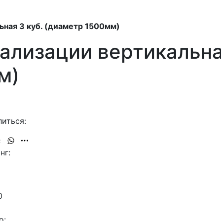
ьная 3 куб. (диаметр 1500мм)
ализации вертикальна
м)
иться:
нг:
0
о: