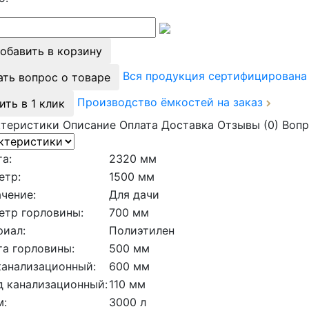
обавить в корзину
Вся продукция сертифицирован
ать вопрос о товаре
Производство ёмкостей на заказ
ить в 1 клик
ктеристики
Описание
Оплата
Доставка
Отзывы (0)
Вопр
а:
2320 мм
етр:
1500 мм
чение:
Для дачи
етр горловины:
700 мм
риал:
Полиэтилен
а горловины:
500 мм
канализационный:
600 мм
д канализационный:
110 мм
м:
3000 л