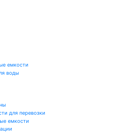
ые емкости
ля воды
оны
сти для перевозки
ые емкости
зации