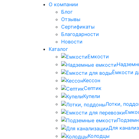
О компании
Блог
Отзывы
Сертификаты
Благодарности
Новости
Каталог
Емкости
Надземн
Ёмкости д
Кессон
Септик
Купели
Лотки, подд
Емко
Подземн
Для канали
Колодцы