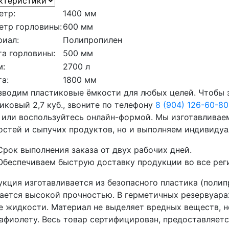
етр:
1400 мм
етр горловины:
600 мм
риал:
Полипропилен
а горловины:
500 мм
м:
2700 л
а:
1800 мм
водим пластиковые ёмкости для любых целей. Чтобы 
иковый 2,7 куб., звоните по телефону
8 (904) 126-60-80
 или воспользуйтесь онлайн-формой. Мы изготавливае
стей и сыпучих продуктов, но и выполняем индивидуа
Срок выполнения заказа от двух рабочих дней.
Обеспечиваем быструю доставку продукции во все рег
кция изготавливается из безопасного пластика (полип
ается высокой прочностью. В герметичных резервуара
 жидкости. Материал не выделяет вредных веществ, н
афиолету. Весь товар сертифицирован, предоставляется