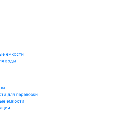
ые емкости
ля воды
оны
сти для перевозки
ые емкости
зации