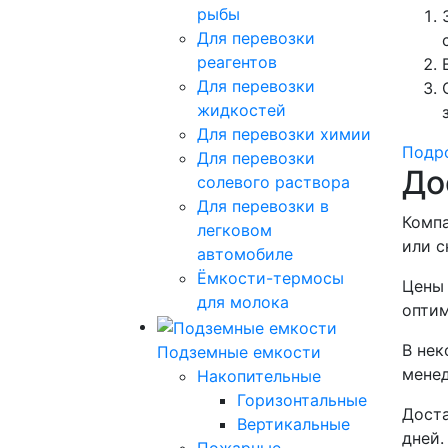
рыбы
Для перевозки
реагентов
Для перевозки
жидкостей
Для перевозки химии
Подро
Для перевозки
До
солевого раствора
Для перевозки в
Компа
легковом
или с
автомобиле
Ёмкости-термосы
Цены 
для молока
оптим
В нек
Подземные емкости
менед
Накопительные
Горизонтальные
Доста
Вертикальные
дней.
Пожарные