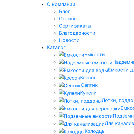
О компании
Блог
Отзывы
Сертификаты
Благодарности
Новости
Каталог
Емкости
Надземн
Ёмкости д
Кессон
Септик
Купели
Лотки, подд
Емко
Подземн
Для канали
Колодцы