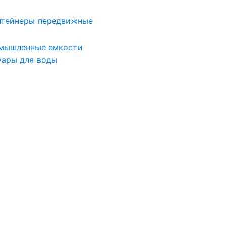
нтейнеры передвижные
мышленные емкости
уары для воды