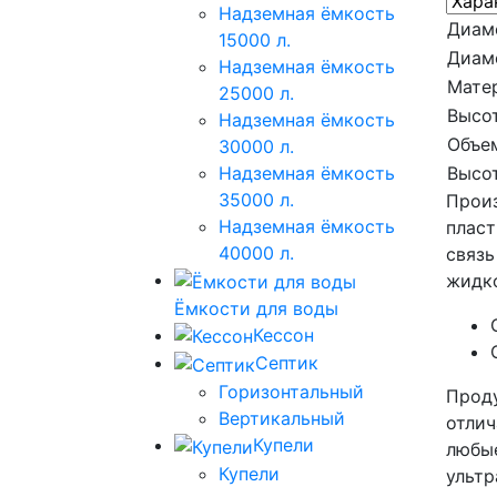
Надземная ёмкость
Диам
15000 л.
Диам
Надземная ёмкость
Мате
25000 л.
Высот
Надземная ёмкость
Объе
30000 л.
Высот
Надземная ёмкость
35000 л.
Произ
Надземная ёмкость
пласт
40000 л.
связь
жидко
Ёмкости для воды
Кессон
Септик
Горизонтальный
Проду
Вертикальный
отлич
Купели
любые
Купели
ультр