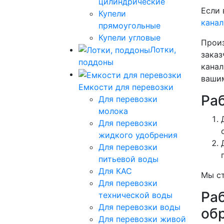
цилиндрические
Если 
Купели
канал
прямоугольные
Купели угловые
Произ
Лотки,
заказ
поддоны
канал
вашим
Емкости для перевозки
Ра
Для перевозки
молока
Для перевозки
жидкого удобрения
Для перевозки
питьевой воды
Для КАС
Мы ст
Для перевозки
Ра
технической воды
Для перевозки воды
об
Для перевозки живой