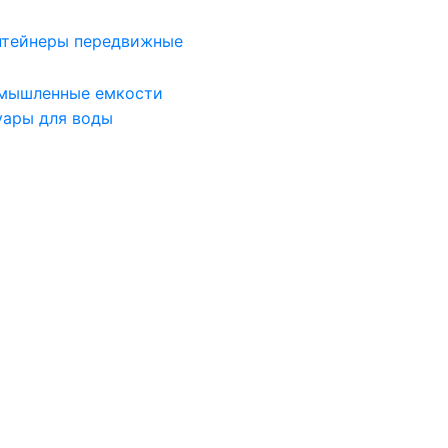
нтейнеры передвижные
мышленные емкости
уары для воды