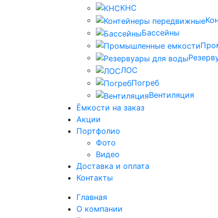
КНС
Ко
Бассейны
Про
Резерв
ЛОС
Погреб
Вентиляция
Ёмкости на заказ
Акции
Портфолио
Фото
Видео
Доставка и оплата
Контакты
Главная
О компании