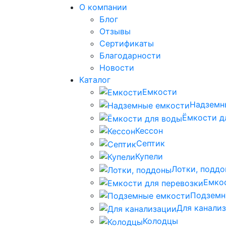
О компании
Блог
Отзывы
Сертификаты
Благодарности
Новости
Каталог
Емкости
Надземн
Ёмкости д
Кессон
Септик
Купели
Лотки, подд
Емко
Подземн
Для канали
Колодцы