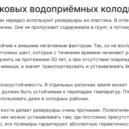
иковых водоприёмных колод
ах нередко используют резервуары из пластика. В отл
ичны. Они не пропускают содержимое в грунт, а потом
ойчив к внешним негативным факторам. Так, он не вос
 бетонных шахт, которые с течением времени начинают
ужить на протяжении 50 лет, а при отсутствии повреж
ы меньше, а значит транспортировать и устанавливать
озоустойчивость. В отдельных регионах земля может п
 должен быть устойчивым к перепадам температур. Пл
спользовать даже в холодных районах.
ткости делает резервуары очень прочными. Полиэтиле
 них можно устанавливать там, где постоянно присутс
о, эти полимеры гарантируют абсолютную герметичност