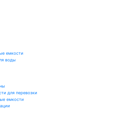
ые емкости
ля воды
оны
сти для перевозки
ые емкости
зации