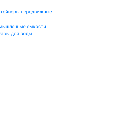
нтейнеры передвижные
мышленные емкости
уары для воды