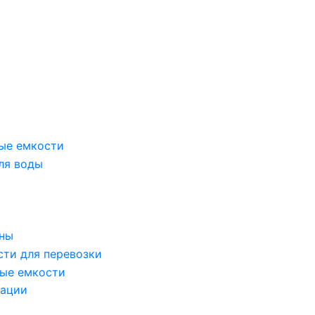
ые емкости
ля воды
оны
сти для перевозки
ые емкости
зации