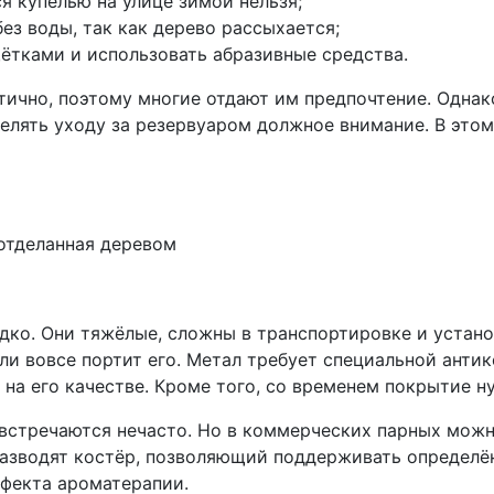
я купелью на улице зимой нельзя;
ез воды, так как дерево рассыхается;
ётками и использовать абразивные средства.
нтично, поэтому многие отдают им предпочтение. Одна
уделять уходу за резервуаром должное внимание. В это
дко. Они тяжёлые, сложны в транспортировке и устано
или вовсе портит его. Метал требует специальной анти
 на его качестве. Кроме того, со временем покрытие н
встречаются нечасто. Но в коммерческих парных можн
разводят костёр, позволяющий поддерживать определён
ффекта ароматерапии.