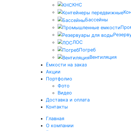
КНС
Ко
Бассейны
Про
Резерв
ЛОС
Погреб
Вентиляция
Ёмкости на заказ
Акции
Портфолио
Фото
Видео
Доставка и оплата
Контакты
Главная
О компании