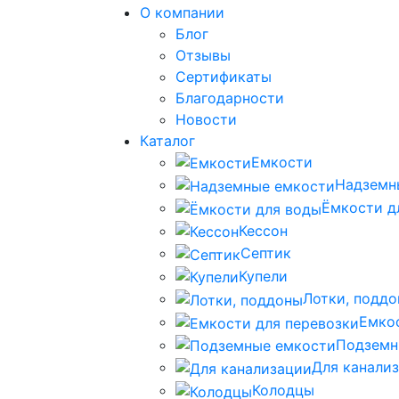
О компании
Блог
Отзывы
Сертификаты
Благодарности
Новости
Каталог
Емкости
Надземн
Ёмкости д
Кессон
Септик
Купели
Лотки, подд
Емко
Подземн
Для канали
Колодцы