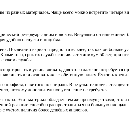
ы из разных материалов. Чаще всего можно встретить четыре в
ический резервуар с дном и люком. Визуально он напоминает бо
ля удобного спуска и подъёма.
на. Последний вариант предпочтительнее, так как он больше ус
Кроме того, срок их службы составляет минимум 50 лет, при от
м сроком службы.
портировать и устанавливать, для этого даже не потребуется п
анавливать или отливать железобетонную плиту. Ёмкость крепится
о профиля, навитого по спирали. В результате получается двус
епло, поэтому дополнительное утепление не требуется.
ахты. Этот материал обладает тем же преимуществами, что и п
епной реакции способна распространиться на большую площадь. 
о с учётом наличия более дешёвых аналогов.