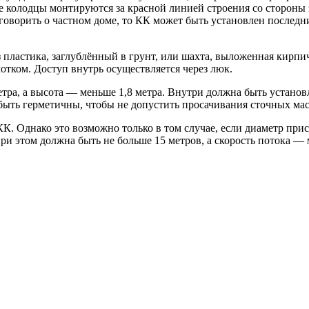
 колодцы монтируются за красной линией строения со стороны 
говорить о частном доме, то КК может быть установлен послед
з пластика, заглублённый в грунт, или шахта, выложенная кирп
отком. Доступ внутрь осуществляется через люк.
ра, а высота — меньше 1,8 метра. Внутри должна быть установл
ыть герметичны, чтобы не допустить просачивания сточных масс
КК. Однако это возможно только в том случае, если диаметр пр
и этом должна быть не больше 15 метров, а скорость потока — 