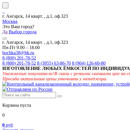
г. Ангарск, 14 кварт. , д.1, оф.323
Москва
Это Ваш город?
Да
Выбор города
г. Ангарск, 14 кварт. , д.1, оф.323
Пн-Пт 9.00 – 18.00
bochka38@bk.ru
8 (800) 201-78-52
8 (800) 201-78-52
8 (3955) 63-86-70
8 (904) 126-60-80
ИЗГОТОВЛЕНИЕ ЛЮБЫХ ЁМКОСТЕЙ ПО ИНДИВИДУА
Уважаемые покупатели!В связи с резкими скачками цен на с
Просьба актуальные цены уточнять у менеджера.
Корзина пуста
0
0
руб