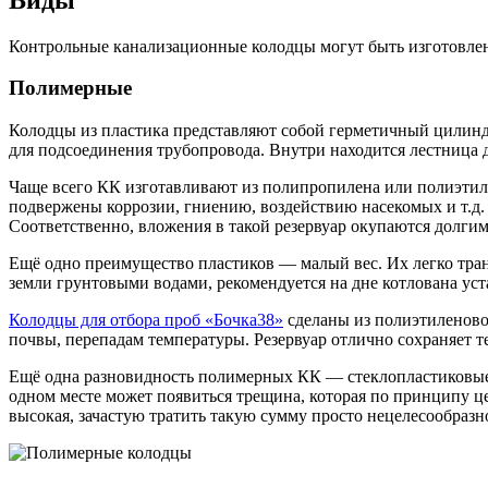
Контрольные канализационные колодцы могут быть изготовлен
Полимерные
Колодцы из пластика представляют собой герметичный цилиндр
для подсоединения трубопровода. Внутри находится лестница д
Чаще всего КК изготавливают из полипропилена или полиэтиле
подвержены коррозии, гниению, воздействию насекомых и т.д. 
Соответственно, вложения в такой резервуар окупаются долги
Ещё одно преимущество пластиков — малый вес. Их легко транс
земли грунтовыми водами, рекомендуется на дне котлована уст
Колодцы для отбора проб «Бочка38»
сделаны из полиэтиленовог
почвы, перепадам температуры. Резервуар отлично сохраняет т
Ещё одна разновидность полимерных КК — стеклопластиковые ш
одном месте может появиться трещина, которая по принципу ц
высокая, зачастую тратить такую сумму просто нецелесообразн