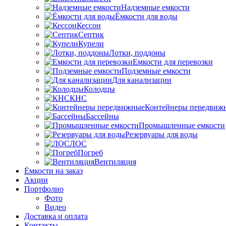
Надземные емкости
Ёмкости для воды
Кессон
Септик
Купели
Лотки, поддоны
Емкости для перевозки
Подземные емкости
Для канализации
Колодцы
КНС
Контейнеры передвиж
Бассейны
Промышленные емкости
Резервуары для воды
ЛОС
Погреб
Вентиляция
Ёмкости на заказ
Акции
Портфолио
Фото
Видео
Доставка и оплата
Контакты