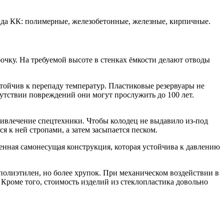
ида КК: полимерные, железобетонные, железные, кирпичные.
чку. На требуемой высоте в стенках ёмкости делают отводы
тойчив к перепаду температур. Пластиковые резервуары не
сутствии повреждений они могут прослужить до 100 лет.
ривлечение спецтехники. Чтобы колодец не выдавило из-под
 к ней стропами, а затем засыпается песком.
тенная самонесущая конструкция, которая устойчива к давлению
олиэтилен, но более хрупок. При механическом воздействии в
Кроме того, стоимость изделий из стеклопластика довольно