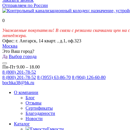
Заказать звонок
Отправляем по России
0
Уважаемые покупатели! В связи с резкими скачками цен на 
менеджера.
Офис: г. Ангарск, 14 кварт. , д.1, оф.323
Москва
Это Ваш город?
Да
Выбор города
Пн-Пт 9.00 – 18.00
8 (800) 201-78-52
8 (800) 201-78-52
8 (3955) 63-86-70
8 (904) 126-60-80
bochka38@bk.ru
О компании
Блог
Отзывы
Сертификаты
Благодарности
Новости
Каталог
Емкости