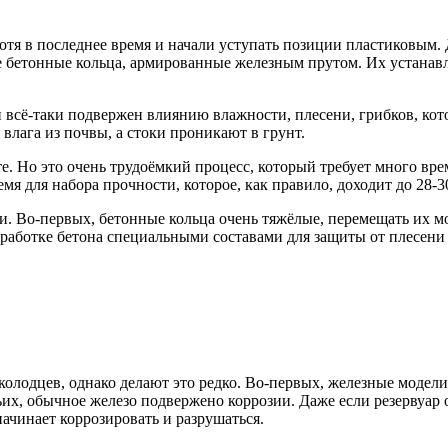
хотя в последнее время и начали уступать позиции пластиковы
е бетонные кольца, армированные железным прутом. Их устанав
всё-таки подвержен влиянию влажности, плесени, грибков, кото
влага из почвы, а стоки проникают в грунт.
е. Но это очень трудоёмкий процесс, который требует много вр
мя для набора прочности, которое, как правило, доходит до 28-3
ни. Во-первых, бетонные кольца очень тяжёлые, перемещать их 
бработке бетона специальными составами для защиты от плесени 
колодцев, однако делают это редко. Во-первых, железные модел
ьих, обычное железо подвержено коррозии. Даже если резервуар 
начинает коррозировать и разрушаться.